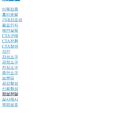
이목집중
흥미유발
기대감조성
필요인지
제안설득
CTA구매
CTA전환
CTA참여
각인
감성소구
긍정소구
진심소구
증언소구
브랜딩
공감형성
신뢰형성
정보전달
실사제시
영업보조