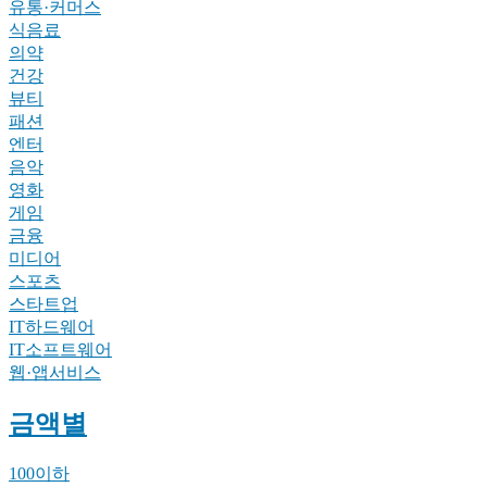
유통·커머스
식음료
의약
건강
뷰티
패션
엔터
음악
영화
게임
금융
미디어
스포츠
스타트업
IT하드웨어
IT소프트웨어
웹·앱서비스
금액별
100이하