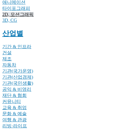
애니메이션
타이포그래피
2D, 모션그래픽
3D, CG
산업별
기간 & 인프라
건설
제조
자동차
기관(국가운영)
기관(산업경제)
기관(국민생활)
공익 & 비영리
재단 & 협회
커뮤니티
교육 & 취업
문화 & 예술
여행 & 관광
리빙·라이프