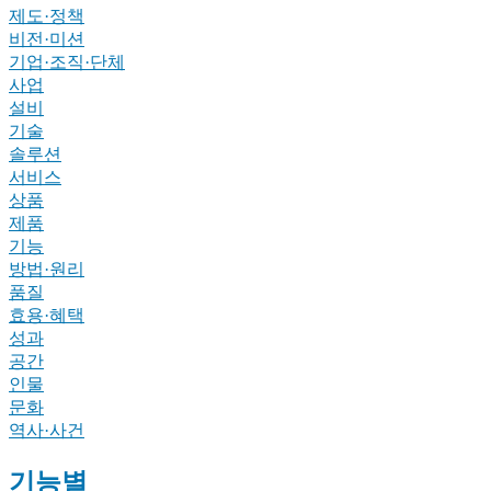
제도·정책
비전·미션
기업·조직·단체
사업
설비
기술
솔루션
서비스
상품
제품
기능
방법·원리
품질
효용·혜택
성과
공간
인물
문화
역사·사건
기능별