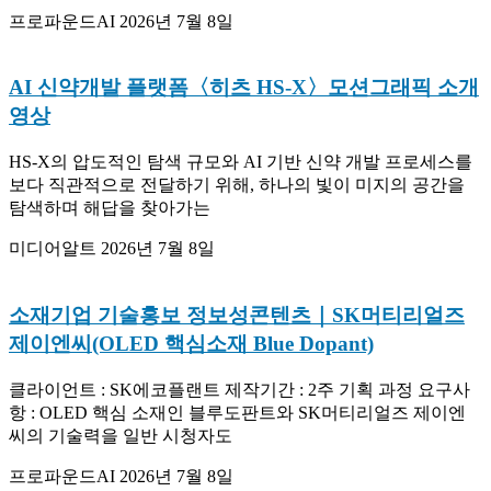
프로파운드AI
2026년 7월 8일
AI 신약개발 플랫폼〈히츠 HS-X〉모션그래픽 소개
영상
HS-X의 압도적인 탐색 규모와 AI 기반 신약 개발 프로세스를
보다 직관적으로 전달하기 위해, 하나의 빛이 미지의 공간을
탐색하며 해답을 찾아가는
미디어알트
2026년 7월 8일
소재기업 기술홍보 정보성콘텐츠｜SK머티리얼즈
제이엔씨(OLED 핵심소재 Blue Dopant)
클라이언트 : SK에코플랜트 제작기간 : 2주 기획 과정 요구사
항 : OLED 핵심 소재인 블루도판트와 SK머티리얼즈 제이엔
씨의 기술력을 일반 시청자도
프로파운드AI
2026년 7월 8일