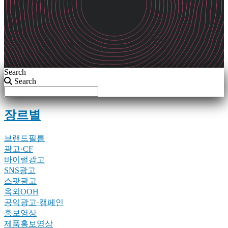
Search
Search
장르별
브랜드필름
광고·CF
바이럴광고
SNS광고
스팟광고
옥외OOH
공익광고·캠페인
홍보영상
제품홍보영상