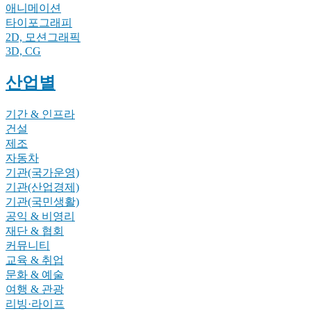
애니메이션
타이포그래피
2D, 모션그래픽
3D, CG
산업별
기간 & 인프라
건설
제조
자동차
기관(국가운영)
기관(산업경제)
기관(국민생활)
공익 & 비영리
재단 & 협회
커뮤니티
교육 & 취업
문화 & 예술
여행 & 관광
리빙·라이프