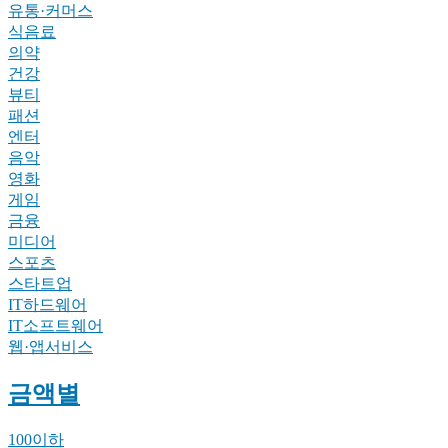
유통·커머스
식음료
의약
건강
뷰티
패션
엔터
음악
영화
게임
금융
미디어
스포츠
스타트업
IT하드웨어
IT소프트웨어
웹·앱서비스
금액별
100이하