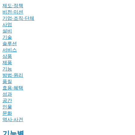
제도·정책
비전·미션
기업·조직·단체
사업
설비
기술
솔루션
서비스
상품
제품
기능
방법·원리
품질
효용·혜택
성과
공간
인물
문화
역사·사건
기능별