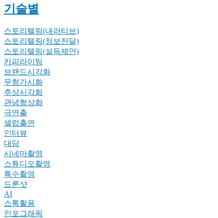
기술별
스토리텔링(내러티브)
스토리텔링(정보전달)
스토리텔링(설득제안)
카피라이팅
브랜드시각화
무형가시화
추상시각화
관념형상화
극연출
셀럽출연
인터뷰
대담
시네마촬영
스튜디오촬영
특수촬영
드론샷
AI
스톡활용
인포그래픽