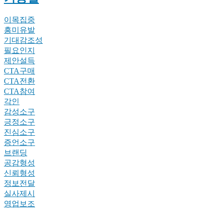
이목집중
흥미유발
기대감조성
필요인지
제안설득
CTA구매
CTA전환
CTA참여
각인
감성소구
긍정소구
진심소구
증언소구
브랜딩
공감형성
신뢰형성
정보전달
실사제시
영업보조