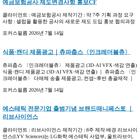
예금보험공사 제도변경사항 홍보CF
클라이언트 : 예금보험공사 제작기간 : 약 7주 기획 과정 요구
사항 : 셀럽을 활용한 공사의 새로운 제도 도입 홍보 협의과정
포커스필름
2026년 7월 14일
식품·캔디 제품광고｜츄파춥스〈인크레더블츄〉
츄파춥스 〈인크레더블츄〉 제품광고 (3D·AI VFX·색감 연출)
식품·캔디 제품광고 (3D·AI VFX·색감 연출) ｜ 츄파춥스 〈인
크레더블츄〉 다매체 송출 제품광고, 컨셉~후반 총괄제작 ｜
포커스필름
2026년 7월 14일
에스테틱 전문기업 출범기념 브랜드매니페스토 ｜
리브사이언스
클라이언트 : 리브사이언스 제작기간 : 8주 제작 배경 리브사이
언스(LYV Sciences)는 LG화학 에스테틱 사업부, 울트라브이,