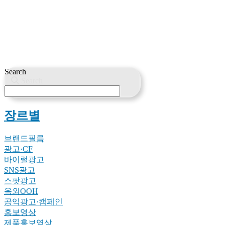
Search
Search
장르별
브랜드필름
광고·CF
바이럴광고
SNS광고
스팟광고
옥외OOH
공익광고·캠페인
홍보영상
제품홍보영상