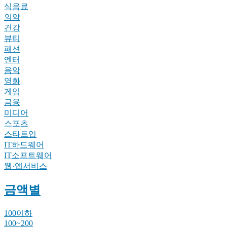
식음료
의약
건강
뷰티
패션
엔터
음악
영화
게임
금융
미디어
스포츠
스타트업
IT하드웨어
IT소프트웨어
웹·앱서비스
금액별
100이하
100~200