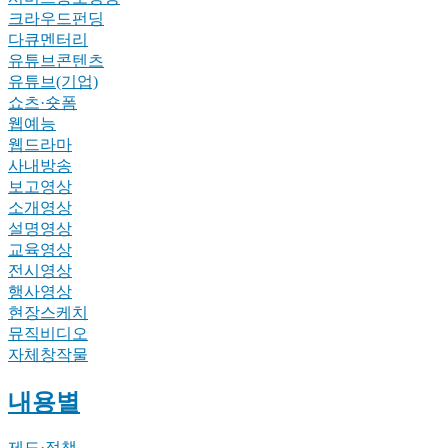
크라우드펀딩
다큐멘터리
유튜브콘텐츠
유튜브(기업)
쇼츠·숏폼
웹예능
웹드라마
사내방송
보고영상
소개영상
설명영상
교육영상
전시영상
행사영상
현장스케치
뮤직비디오
자체창작물
내용별
제도·정책