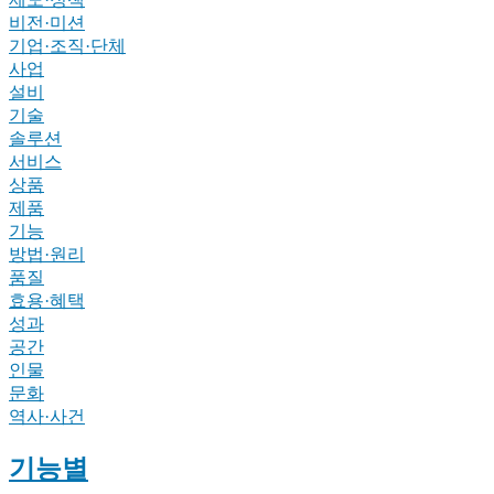
비전·미션
기업·조직·단체
사업
설비
기술
솔루션
서비스
상품
제품
기능
방법·원리
품질
효용·혜택
성과
공간
인물
문화
역사·사건
기능별