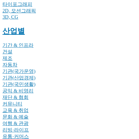
타이포그래피
2D, 모션그래픽
3D, CG
산업별
기간 & 인프라
건설
제조
자동차
기관(국가운영)
기관(산업경제)
기관(국민생활)
공익 & 비영리
재단 & 협회
커뮤니티
교육 & 취업
문화 & 예술
여행 & 관광
리빙·라이프
유통·커머스