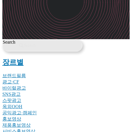
Search
Search
장르별
브랜드필름
광고·CF
바이럴광고
SNS광고
스팟광고
옥외OOH
공익광고·캠페인
홍보영상
제품홍보영상
서비스홍보영상