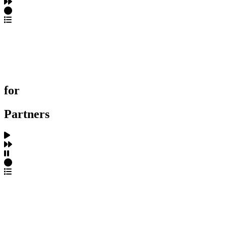
포트폴리오 탐색
제작사 탐색
프로젝트 등록
FAQ
for
Partners
파트너스 가입
포트폴리오 등록
프로필 수정
근황 업데이트