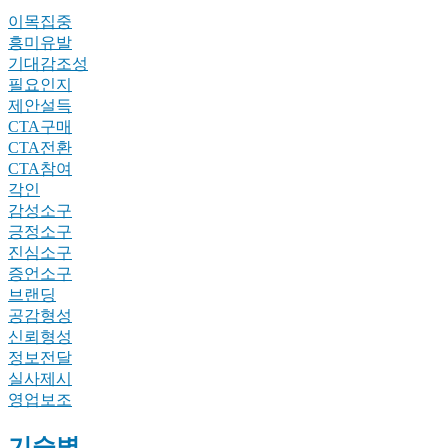
이목집중
흥미유발
기대감조성
필요인지
제안설득
CTA구매
CTA전환
CTA참여
각인
감성소구
긍정소구
진심소구
증언소구
브랜딩
공감형성
신뢰형성
정보전달
실사제시
영업보조
기술별