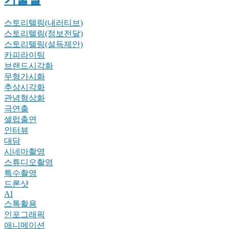
스토리텔링(내러티브)
스토리텔링(정보전달)
스토리텔링(설득제안)
카피라이팅
브랜드시각화
무형가시화
추상시각화
관념형상화
극연출
셀럽출연
인터뷰
대담
시네마촬영
스튜디오촬영
특수촬영
드론샷
AI
스톡활용
인포그래픽
애니메이션