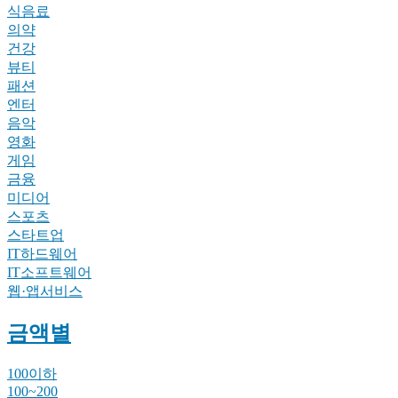
식음료
의약
건강
뷰티
패션
엔터
음악
영화
게임
금융
미디어
스포츠
스타트업
IT하드웨어
IT소프트웨어
웹·앱서비스
금액별
100이하
100~200