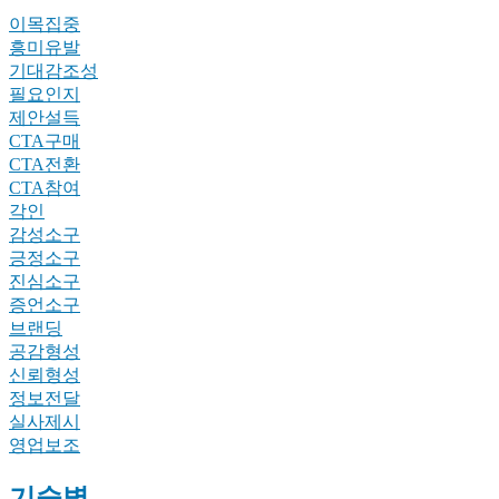
이목집중
흥미유발
기대감조성
필요인지
제안설득
CTA구매
CTA전환
CTA참여
각인
감성소구
긍정소구
진심소구
증언소구
브랜딩
공감형성
신뢰형성
정보전달
실사제시
영업보조
기술별