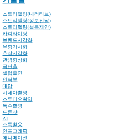
스토리텔링(내러티브)
스토리텔링(정보전달)
스토리텔링(설득제안)
카피라이팅
브랜드시각화
무형가시화
추상시각화
관념형상화
극연출
셀럽출연
인터뷰
대담
시네마촬영
스튜디오촬영
특수촬영
드론샷
AI
스톡활용
인포그래픽
애니메이션