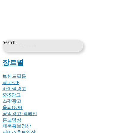
Search
Search
장르별
브랜드필름
광고·CF
바이럴광고
SNS광고
스팟광고
옥외OOH
공익광고·캠페인
홍보영상
제품홍보영상
서비스홍보영상