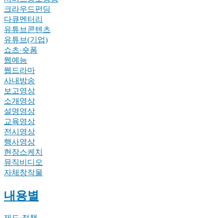
크라우드펀딩
다큐멘터리
유튜브콘텐츠
유튜브(기업)
쇼츠·숏폼
웹예능
웹드라마
사내방송
보고영상
소개영상
설명영상
교육영상
전시영상
행사영상
현장스케치
뮤직비디오
자체창작물
내용별
제도·정책