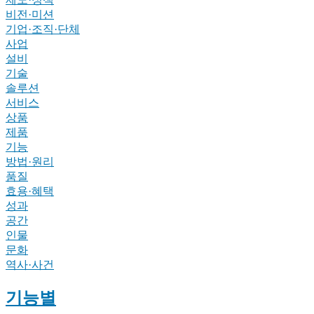
비전·미션
기업·조직·단체
사업
설비
기술
솔루션
서비스
상품
제품
기능
방법·원리
품질
효용·혜택
성과
공간
인물
문화
역사·사건
기능별