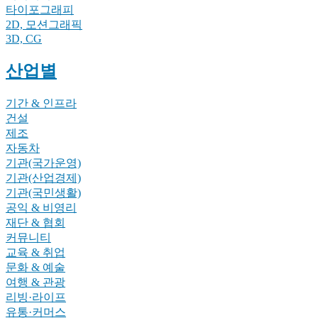
타이포그래피
2D, 모션그래픽
3D, CG
산업별
기간 & 인프라
건설
제조
자동차
기관(국가운영)
기관(산업경제)
기관(국민생활)
공익 & 비영리
재단 & 협회
커뮤니티
교육 & 취업
문화 & 예술
여행 & 관광
리빙·라이프
유통·커머스