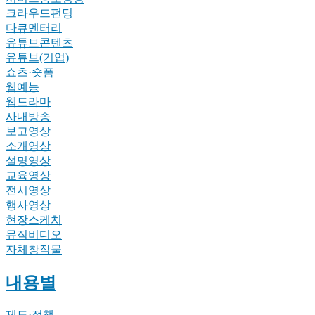
크라우드펀딩
다큐멘터리
유튜브콘텐츠
유튜브(기업)
쇼츠·숏폼
웹예능
웹드라마
사내방송
보고영상
소개영상
설명영상
교육영상
전시영상
행사영상
현장스케치
뮤직비디오
자체창작물
내용별
제도·정책