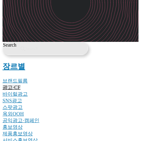
Search
Search
장르별
브랜드필름
광고·CF
바이럴광고
SNS광고
스팟광고
옥외OOH
공익광고·캠페인
홍보영상
제품홍보영상
서비스홍보영상