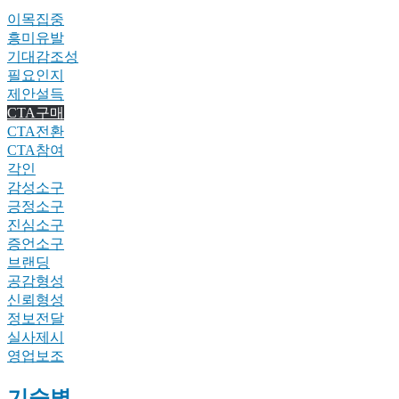
이목집중
흥미유발
기대감조성
필요인지
제안설득
CTA구매
CTA전환
CTA참여
각인
감성소구
긍정소구
진심소구
증언소구
브랜딩
공감형성
신뢰형성
정보전달
실사제시
영업보조
기술별