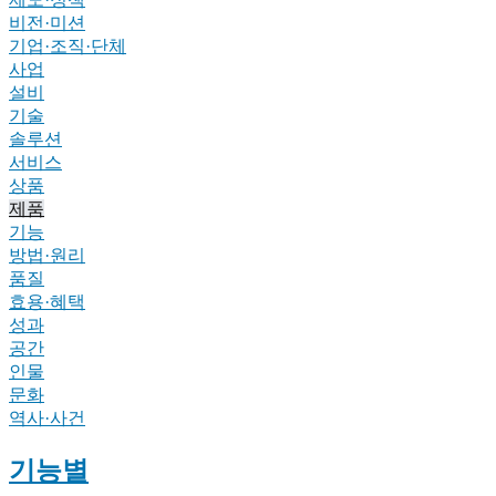
비전·미션
기업·조직·단체
사업
설비
기술
솔루션
서비스
상품
제품
기능
방법·원리
품질
효용·혜택
성과
공간
인물
문화
역사·사건
기능별