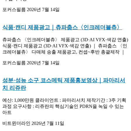
포커스필름
2026년 7월 14일
식품·캔디 제품광고｜츄파춥스〈인크레더블츄〉
츄파춥스 〈인크레더블츄〉 제품광고 (3D·AI VFX·색감 연출)
식품·캔디 제품광고 (3D·AI VFX·색감 연출) ｜ 츄파춥스 〈인
크레더블츄〉 다매체 송출 제품광고, 컨셉~후반 총괄제작 ｜
포커스필름
2026년 7월 14일
성분·성능 소구 코스메틱 제품홍보영상｜파마리서
치 리쥬란
예산: 1,000만원 클라이언트 : 파마리서치 제작기간 : 3주 기획
과정 요구사항 : 리쥬란의 핵심기술인 PDRN을 녹일 수 있는
아트
비트윈더라인
2026년 7월 11일