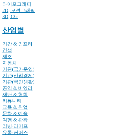
타이포그래피
2D, 모션그래픽
3D, CG
산업별
기간 & 인프라
건설
제조
자동차
기관(국가운영)
기관(산업경제)
기관(국민생활)
공익 & 비영리
재단 & 협회
커뮤니티
교육 & 취업
문화 & 예술
여행 & 관광
리빙·라이프
유통·커머스