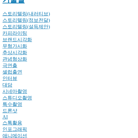
스토리텔링(내러티브)
스토리텔링(정보전달)
스토리텔링(설득제안)
카피라이팅
브랜드시각화
무형가시화
추상시각화
관념형상화
극연출
셀럽출연
인터뷰
대담
시네마촬영
스튜디오촬영
특수촬영
드론샷
AI
스톡활용
인포그래픽
애니메이션