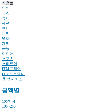
식음료
의약
건강
뷰티
패션
엔터
음악
영화
게임
금융
미디어
스포츠
스타트업
IT하드웨어
IT소프트웨어
웹·앱서비스
금액별
100이하
100~200