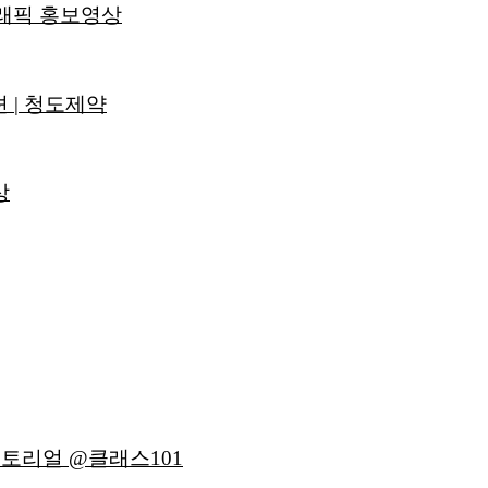
그래픽 홍보영상
션 | 청도제약
상
튜토리얼 @클래스101