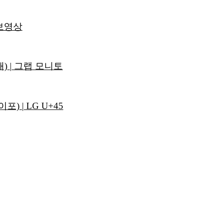
보영상
 | 그랩 모니토
) | LG U+45