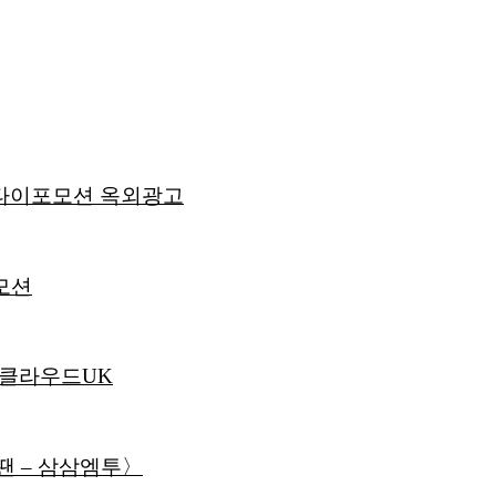
D타이포모션 옥외광고
모션
스클라우드UK
땐 – 삼삼엠투〉