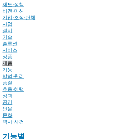
제도·정책
비전·미션
기업·조직·단체
사업
설비
기술
솔루션
서비스
상품
제품
기능
방법·원리
품질
효용·혜택
성과
공간
인물
문화
역사·사건
기능별