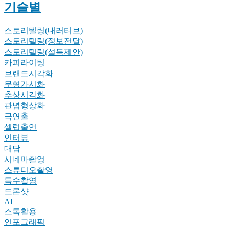
기술별
스토리텔링(내러티브)
스토리텔링(정보전달)
스토리텔링(설득제안)
카피라이팅
브랜드시각화
무형가시화
추상시각화
관념형상화
극연출
셀럽출연
인터뷰
대담
시네마촬영
스튜디오촬영
특수촬영
드론샷
AI
스톡활용
인포그래픽