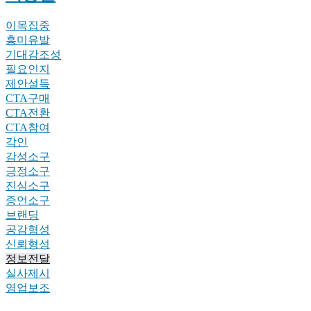
이목집중
흥미유발
기대감조성
필요인지
제안설득
CTA구매
CTA전환
CTA참여
각인
감성소구
긍정소구
진심소구
증언소구
브랜딩
공감형성
신뢰형성
정보전달
실사제시
영업보조