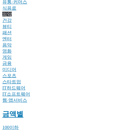
유통·커머스
식음료
의약
건강
뷰티
패션
엔터
음악
영화
게임
금융
미디어
스포츠
스타트업
IT하드웨어
IT소프트웨어
웹·앱서비스
금액별
100이하