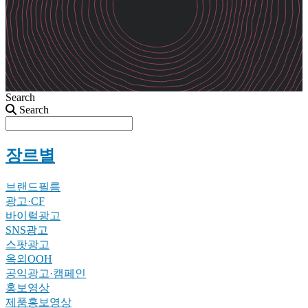
Search
Search
장르별
브랜드필름
광고·CF
바이럴광고
SNS광고
스팟광고
옥외OOH
공익광고·캠페인
홍보영상
제품홍보영상