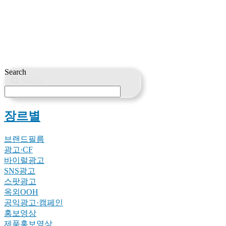
Search
Search
장르별
브랜드필름
광고·CF
바이럴광고
SNS광고
스팟광고
옥외OOH
공익광고·캠페인
홍보영상
제품홍보영상