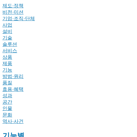
제도·정책
비전·미션
기업·조직·단체
사업
설비
기술
솔루션
서비스
상품
제품
기능
방법·원리
품질
효용·혜택
성과
공간
인물
문화
역사·사건
기능별