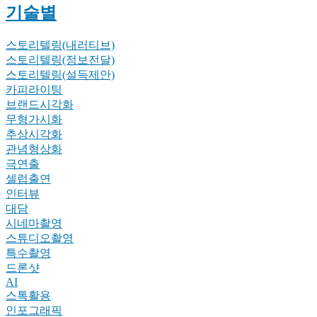
기술별
스토리텔링(내러티브)
스토리텔링(정보전달)
스토리텔링(설득제안)
카피라이팅
브랜드시각화
무형가시화
추상시각화
관념형상화
극연출
셀럽출연
인터뷰
대담
시네마촬영
스튜디오촬영
특수촬영
드론샷
AI
스톡활용
인포그래픽