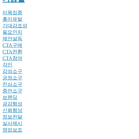
이목집중
흥미유발
기대감조성
필요인지
제안설득
CTA구매
CTA전환
CTA참여
각인
감성소구
긍정소구
진심소구
증언소구
브랜딩
공감형성
신뢰형성
정보전달
실사제시
영업보조