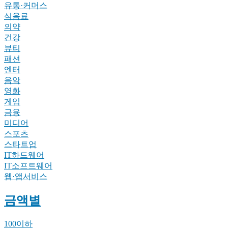
유통·커머스
식음료
의약
건강
뷰티
패션
엔터
음악
영화
게임
금융
미디어
스포츠
스타트업
IT하드웨어
IT소프트웨어
웹·앱서비스
금액별
100이하