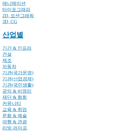
애니메이션
타이포그래피
2D, 모션그래픽
3D, CG
산업별
기간 & 인프라
건설
제조
자동차
기관(국가운영)
기관(산업경제)
기관(국민생활)
공익 & 비영리
재단 & 협회
커뮤니티
교육 & 취업
문화 & 예술
여행 & 관광
리빙·라이프