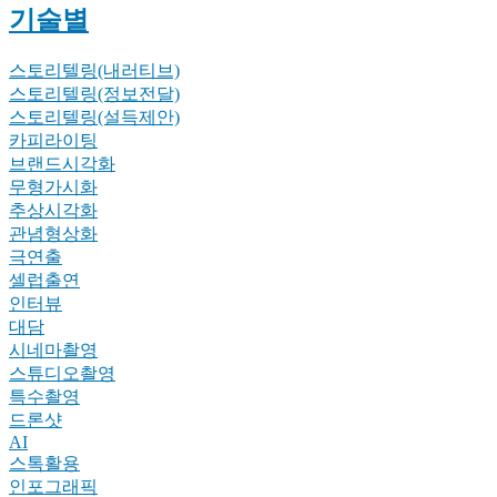
기술별
스토리텔링(내러티브)
스토리텔링(정보전달)
스토리텔링(설득제안)
카피라이팅
브랜드시각화
무형가시화
추상시각화
관념형상화
극연출
셀럽출연
인터뷰
대담
시네마촬영
스튜디오촬영
특수촬영
드론샷
AI
스톡활용
인포그래픽