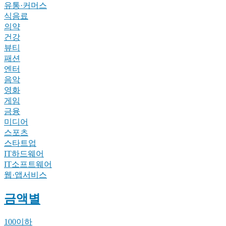
유통·커머스
식음료
의약
건강
뷰티
패션
엔터
음악
영화
게임
금융
미디어
스포츠
스타트업
IT하드웨어
IT소프트웨어
웹·앱서비스
금액별
100이하