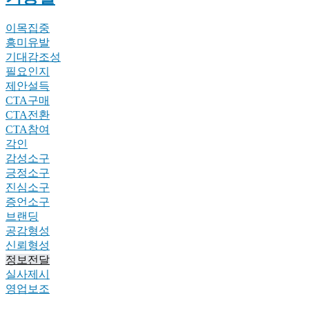
이목집중
흥미유발
기대감조성
필요인지
제안설득
CTA구매
CTA전환
CTA참여
각인
감성소구
긍정소구
진심소구
증언소구
브랜딩
공감형성
신뢰형성
정보전달
실사제시
영업보조