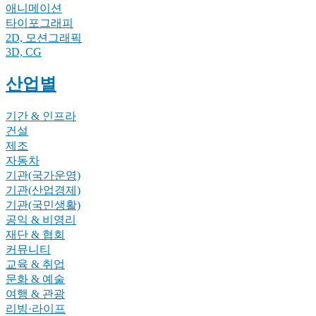
애니메이션
타이포그래피
2D, 모션그래픽
3D, CG
산업별
기간 & 인프라
건설
제조
자동차
기관(국가운영)
기관(산업경제)
기관(국민생활)
공익 & 비영리
재단 & 협회
커뮤니티
교육 & 취업
문화 & 예술
여행 & 관광
리빙·라이프