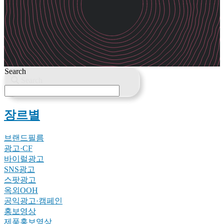
Search
Search
장르별
브랜드필름
광고·CF
바이럴광고
SNS광고
스팟광고
옥외OOH
공익광고·캠페인
홍보영상
제품홍보영상