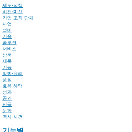
제도·정책
비전·미션
기업·조직·단체
사업
설비
기술
솔루션
서비스
상품
제품
기능
방법·원리
품질
효용·혜택
성과
공간
인물
문화
역사·사건
기능별