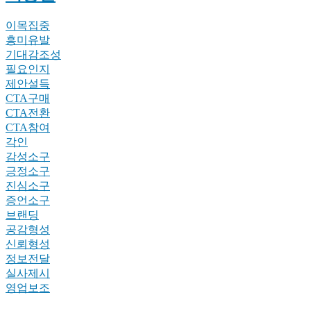
이목집중
흥미유발
기대감조성
필요인지
제안설득
CTA구매
CTA전환
CTA참여
각인
감성소구
긍정소구
진심소구
증언소구
브랜딩
공감형성
신뢰형성
정보전달
실사제시
영업보조