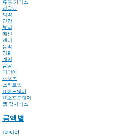
유통·커머스
식음료
의약
건강
뷰티
패션
엔터
음악
영화
게임
금융
미디어
스포츠
스타트업
IT하드웨어
IT소프트웨어
웹·앱서비스
금액별
100이하