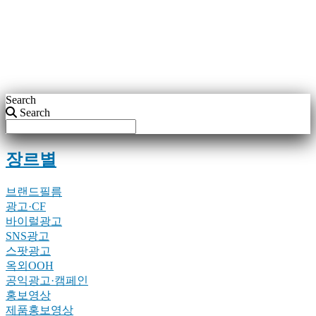
Search
Search
장르별
브랜드필름
광고·CF
바이럴광고
SNS광고
스팟광고
옥외OOH
공익광고·캠페인
홍보영상
제품홍보영상