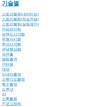
기술별
스토리텔링(내러티브)
스토리텔링(정보전달)
스토리텔링(설득제안)
카피라이팅
브랜드시각화
무형가시화
추상시각화
관념형상화
극연출
셀럽출연
인터뷰
대담
시네마촬영
스튜디오촬영
특수촬영
드론샷
AI
스톡활용
인포그래픽