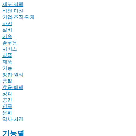
제도·정책
비전·미션
기업·조직·단체
사업
설비
기술
솔루션
서비스
상품
제품
기능
방법·원리
품질
효용·혜택
성과
공간
인물
문화
역사·사건
기능별