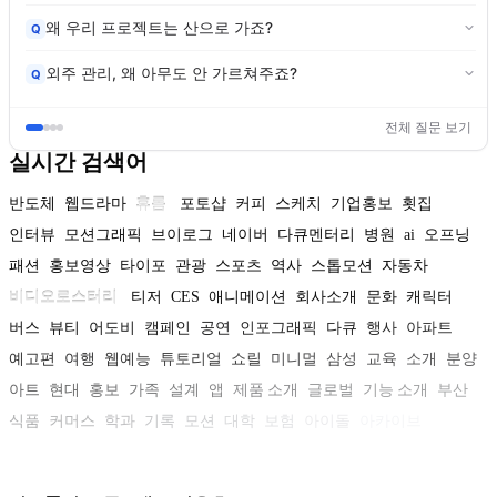
왜 우리 프로젝트는 산으로 가죠?
Q
외주 관리, 왜 아무도 안 가르쳐주죠?
Q
전체 질문 보기
실시간 검색어
반도체
웹드라마
휴롬
포토샵
커피
스케치
기업홍보
횟집
인터뷰
모션그래픽
브이로그
네이버
다큐멘터리
병원
ai
오프닝
패션
홍보영상
타이포
관광
스포츠
역사
스톱모션
자동차
비디오로스터리
티저
CES
애니메이션
회사소개
문화
캐릭터
버스
뷰티
어도비
캠페인
공연
인포그래픽
다큐
행사
아파트
예고편
여행
웹예능
튜토리얼
쇼릴
미니멀
삼성
교육
소개
분양
아트
현대
홍보
가족
설계
앱
제품 소개
글로벌
기능 소개
부산
식품
커머스
학과
기록
모션
대학
보험
아이돌
아카이브