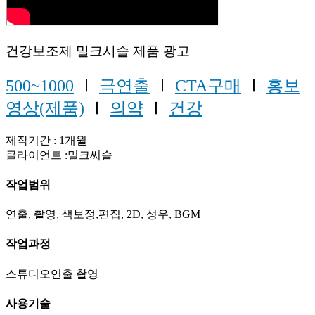
건강보조제 밀크시슬 제품 광고
500~1000
Ⅰ
극연출
Ⅰ
CTA구매
Ⅰ
홍보
영상(제품)
Ⅰ
의약
Ⅰ
건강
제작기간 : 1개월
클라이언트 :밀크씨슬
작업범위
연출, 촬영, 색보정,편집, 2D, 성우, BGM
작업과정
스튜디오연출 촬영
사용기술