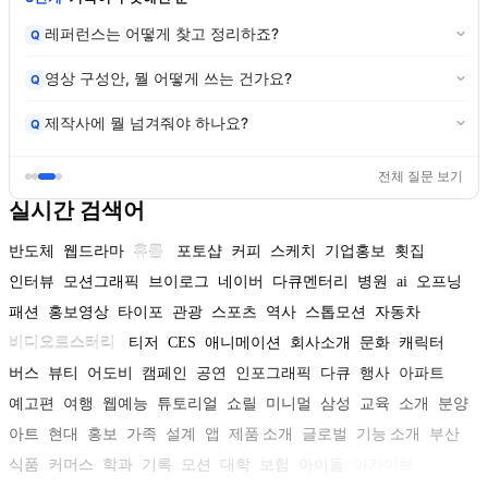
레퍼런스는 어떻게 찾고 정리하죠?
Q
영상 구성안, 뭘 어떻게 쓰는 건가요?
Q
제작사에 뭘 넘겨줘야 하나요?
Q
전체 질문 보기
실시간 검색어
반도체
웹드라마
휴롬
포토샵
커피
스케치
기업홍보
횟집
인터뷰
모션그래픽
브이로그
네이버
다큐멘터리
병원
ai
오프닝
패션
홍보영상
타이포
관광
스포츠
역사
스톱모션
자동차
비디오로스터리
티저
CES
애니메이션
회사소개
문화
캐릭터
버스
뷰티
어도비
캠페인
공연
인포그래픽
다큐
행사
아파트
예고편
여행
웹예능
튜토리얼
쇼릴
미니멀
삼성
교육
소개
분양
아트
현대
홍보
가족
설계
앱
제품 소개
글로벌
기능 소개
부산
식품
커머스
학과
기록
모션
대학
보험
아이돌
아카이브