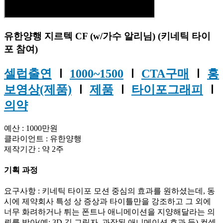
유한양행 지르텍 CF (w/가수 알리님) (키네틱 타이
포 참여)
셀럽출연
Ⅰ
1000~1500
Ⅰ
CTA구매
Ⅰ
홍
보영상(제품)
Ⅰ
제품
Ⅰ
타이포그래피
Ⅰ
의약
예산 : 1000만원
클라이언트 : 유한양행
제작기간 : 약 2주
기획 과정
요구사항 : 키네틱 타이포 모션 중심의 효과를 원하셨는데, 동
시에 제약회사 특성 상 증상과 타이틀만을 강조하고 그 외에
너무 화려하거나 튀는 폰트나 애니메이션을 지양해달라는 의
뢰를 받아(예: 3D 긴 그림자, 과장된 애니메이션 효과 등) 컨셉