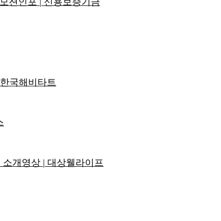
보모션인포 | 신용보증기금
: 한국해비타트
스
HS 소개영상 | 대상웰라이프