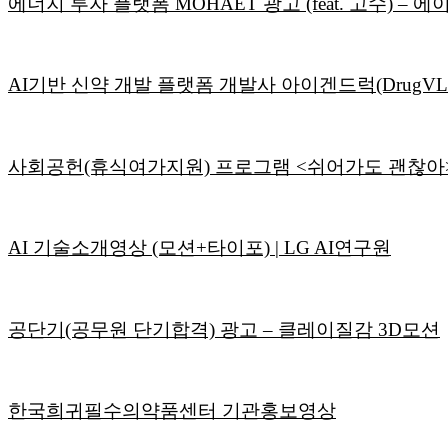
에너지 투자 플랫폼 MOHAET 광고 (feat. 고수) –
AI기반 신약 개발 플랫폼 개발사 아이겐드럭(DrugV
사회공헌(휴식여가지원) 프로그램 <쉬어가도 괜찮아> 
AI 기술소개영상 (모션+타이포) | LG AI연구원
공단기(공무원 단기합격) 광고 – 클레이질감 3D모션
한국희귀필수의약품센터 기관홍보영상