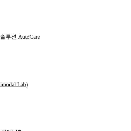
션 AutoCare
odal Lab)