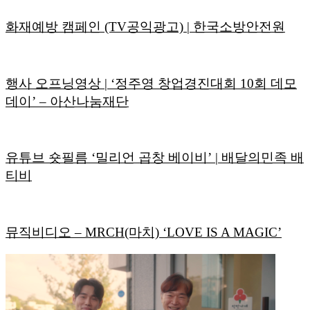
화재예방 캠페인 (TV공익광고) | 한국소방안전원
행사 오프닝영상 | ‘정주영 창업경진대회 10회 데모
데이’ – 아산나눔재단
유튜브 숏필름 ‘밀리언 곱창 베이비’ | 배달의민족 배
티비
뮤직비디오 – MRCH(마치) ‘LOVE IS A MAGIC’