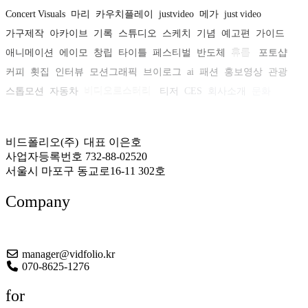
Concert Visuals
마리
카우치플레이
justvideo
메가
just video
가구제작
아카이브
기록
스튜디오
스케치
기념
예고편
가이드
애니메이션
에이모
창립
타이틀
페스티벌
반도체
휴롬
포토샵
커피
횟집
인터뷰
모션그래픽
브이로그
ai
패션
홍보영상
관광
스톱모션
자동차
비디오로스터리
티저
CES
회사소개
문화
캐릭터
뷰티
어도비
캠페인
공연
인포그래픽
비드폴리오(주) 대표 이은호
사업자등록번호 732-88-02520
서울시 마포구 동교로16-11 302호
Company
About US
manager@vidfolio.kr
070-8625-1276
for