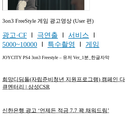
3on3 FreeStyle 게임 광고영상 (User 편)
광고·CF
Ⅰ
극연출
Ⅰ
서비스
Ⅰ
5000~10000
Ⅰ
특수촬영
Ⅰ
게임
JOYCITY PS4 3on3 Freestyle – 유저 Ver_1분_한글자막
희망디딤돌(자립준비청년 지원프로그램) 캠페인 다
큐멘터리 | 삼성CSR
신한은행 광고 ‘언제든 적금 7.7 꽉 채워드림’