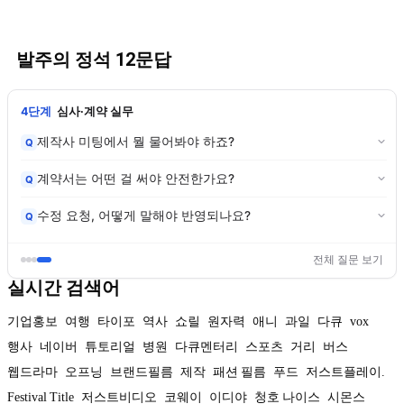
발주의 정석 12문답
4단계
심사·계약 실무
제작사 미팅에서 뭘 물어봐야 하죠?
Q
계약서는 어떤 걸 써야 안전한가요?
Q
수정 요청, 어떻게 말해야 반영되나요?
Q
전체 질문 보기
실시간 검색어
기업홍보
여행
타이포
역사
쇼릴
원자력
애니
과일
다큐
vox
행사
네이버
튜토리얼
병원
다큐멘터리
스포츠
거리
버스
웹드라마
오프닝
브랜드필름
제작
패션 필름
푸드
저스트플레이.
Festival Title
저스트비디오
코웨이
이디야
청호 나이스
시몬스