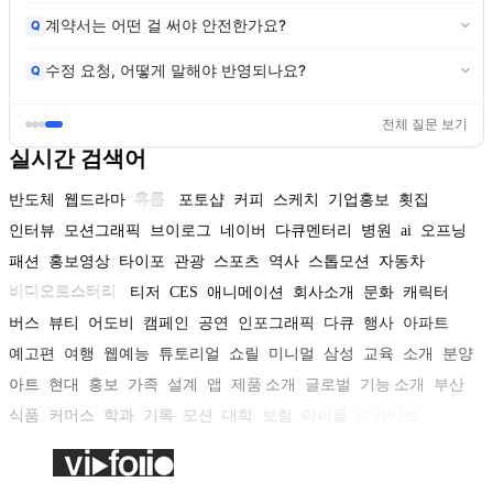
계약서는 어떤 걸 써야 안전한가요?
Q
수정 요청, 어떻게 말해야 반영되나요?
Q
전체 질문 보기
실시간 검색어
반도체
웹드라마
휴롬
포토샵
커피
스케치
기업홍보
횟집
인터뷰
모션그래픽
브이로그
네이버
다큐멘터리
병원
ai
오프닝
패션
홍보영상
타이포
관광
스포츠
역사
스톱모션
자동차
비디오로스터리
티저
CES
애니메이션
회사소개
문화
캐릭터
버스
뷰티
어도비
캠페인
공연
인포그래픽
다큐
행사
아파트
예고편
여행
웹예능
튜토리얼
쇼릴
미니멀
삼성
교육
소개
분양
아트
현대
홍보
가족
설계
앱
제품 소개
글로벌
기능 소개
부산
식품
커머스
학과
기록
모션
대학
보험
아이돌
아카이브