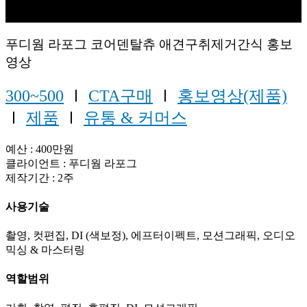
푸디웜 라포그 코어덴탈츄 애견구취제거간식 홍보
영상
300~500
Ⅰ
CTA구매
Ⅰ
홍보영상(제품)
Ⅰ
제품
Ⅰ
유통 & 커머스
예산 : 400만원
클라이언트 : 푸디웜 라포그
제작기간 : 2주
사용기술
촬영, 컷편집, DI (색보정), 에프터이펙트, 모션그래픽, 오디오
믹싱 & 마스터링
역할범위