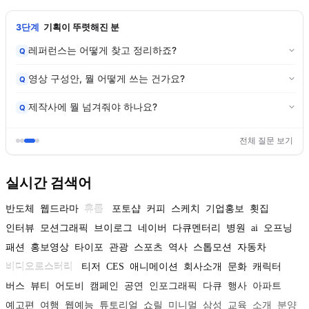
3단계
기획이 뚜렷해진 분
레퍼런스는 어떻게 찾고 정리하죠?
Q
영상 구성안, 뭘 어떻게 쓰는 건가요?
Q
제작사에 뭘 넘겨줘야 하나요?
Q
전체 질문 보기
실시간 검색어
반도체
웹드라마
휴롬
포토샵
커피
스케치
기업홍보
횟집
인터뷰
모션그래픽
브이로그
네이버
다큐멘터리
병원
ai
오프닝
패션
홍보영상
타이포
관광
스포츠
역사
스톱모션
자동차
비디오로스터리
티저
CES
애니메이션
회사소개
문화
캐릭터
버스
뷰티
어도비
캠페인
공연
인포그래픽
다큐
행사
아파트
예고편
여행
웹예능
튜토리얼
쇼릴
미니멀
삼성
교육
소개
분양