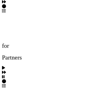
포트폴리오 탐색
제작사 탐색
프로젝트 등록
FAQ
for
Partners
파트너스 가입
포트폴리오 등록
프로필 수정
근황 업데이트