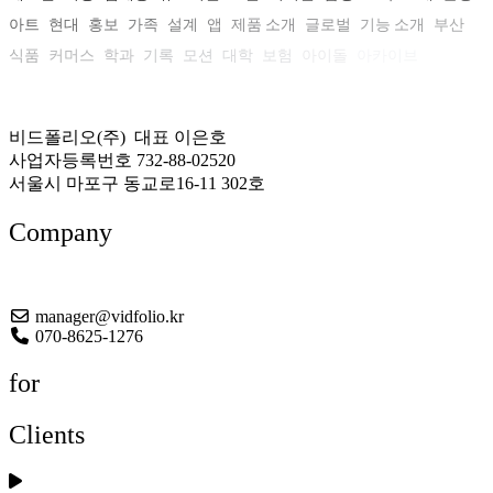
아트
현대
홍보
가족
설계
앱
제품 소개
글로벌
기능 소개
부산
식품
커머스
학과
기록
모션
대학
보험
아이돌
아카이브
비드폴리오(주) 대표 이은호
사업자등록번호 732-88-02520
서울시 마포구 동교로16-11 302호
Company
About US
manager@vidfolio.kr
070-8625-1276
for
Clients