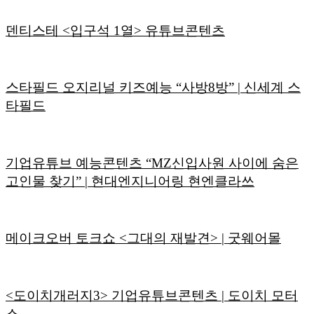
덴티스테 <입구석 1열> 유튜브콘텐츠
스타필드 오지리널 키즈예능 “사방8방” | 신세계 스
타필드
기업유튜브 예능콘텐츠 “MZ신입사원 사이에 숨은
고인물 찾기” | 현대엔지니어링 현엔클라쓰
메이크오버 토크쇼 <그대의 재발견> | 굿웨어몰
<도이치개러지3> 기업유튜브콘텐츠 | 도이치 모터
스