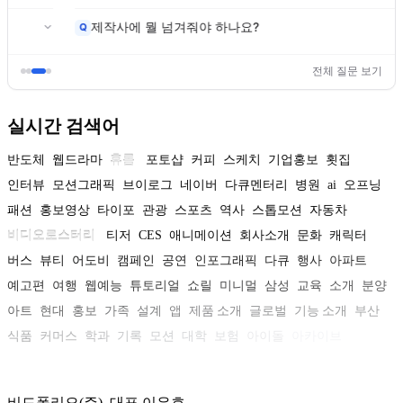
제작사에 뭘 넘겨줘야 하나요?
Q
전체 질문 보기
실시간 검색어
반도체
웹드라마
휴롬
포토샵
커피
스케치
기업홍보
횟집
인터뷰
모션그래픽
브이로그
네이버
다큐멘터리
병원
ai
오프닝
패션
홍보영상
타이포
관광
스포츠
역사
스톱모션
자동차
비디오로스터리
티저
CES
애니메이션
회사소개
문화
캐릭터
버스
뷰티
어도비
캠페인
공연
인포그래픽
다큐
행사
아파트
예고편
여행
웹예능
튜토리얼
쇼릴
미니멀
삼성
교육
소개
분양
아트
현대
홍보
가족
설계
앱
제품 소개
글로벌
기능 소개
부산
식품
커머스
학과
기록
모션
대학
보험
아이돌
아카이브
비드폴리오(주) 대표 이은호