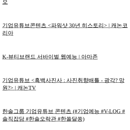
오
기업유튜브콘텐츠 <파워샷 30년 히스토리> | 캐논코
리아
K-뷰티브랜드 서바이벌 웹예능 | 아마존
기업유튜브 <흑백사진사 : 사진취향배틀 - 광각? 망
원?> | 캐논TV
한솔그룹 기업유튜브 콘텐츠 (#기업예능 #V-LOG #
솔직잡담 #한솔오락관 #한쏠달쏭)