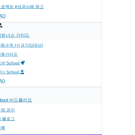
프로젝트 #성공사례 참고
AQ
파트너스 가이드
활동수칙 (신규가입대상)
활동가이드
션 School
디 School
AQ
bout 비드폴리오
운영 공지
팀 블로그
기록