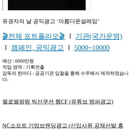
유권자의 날 공익광고 ‘아름다운설레임’
🎬전체 포트폴리오🎬
Ⅰ
기관(국가운영)
Ⅰ
캠페인, 공익광고
Ⅰ
5000~10000
예산 : 6000만원
작업 영역 : 기획연출
감독의 한마디 : 공공기관 입찰을 통해 수주해서 제작하였습니
다.
엘로엘팡팡 빅선쿠션 웹CF (유튜브 범퍼광고)
NC소프트 기업브랜딩광고 (신입사원 공채선발 홍