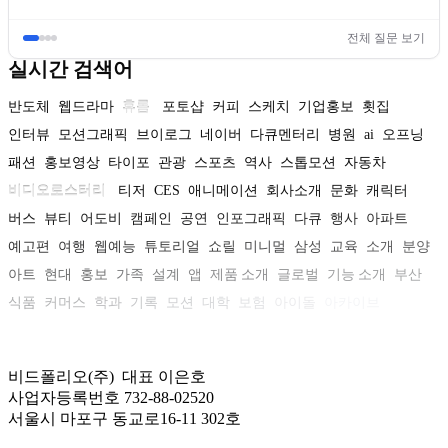
전체 질문 보기
실시간 검색어
반도체
웹드라마
휴롬
포토샵
커피
스케치
기업홍보
횟집
인터뷰
모션그래픽
브이로그
네이버
다큐멘터리
병원
ai
오프닝
패션
홍보영상
타이포
관광
스포츠
역사
스톱모션
자동차
비디오로스터리
티저
CES
애니메이션
회사소개
문화
캐릭터
버스
뷰티
어도비
캠페인
공연
인포그래픽
다큐
행사
아파트
예고편
여행
웹예능
튜토리얼
쇼릴
미니멀
삼성
교육
소개
분양
아트
현대
홍보
가족
설계
앱
제품 소개
글로벌
기능 소개
부산
식품
커머스
학과
기록
모션
대학
보험
아이돌
아카이브
비드폴리오(주) 대표 이은호
사업자등록번호 732-88-02520
서울시 마포구 동교로16-11 302호