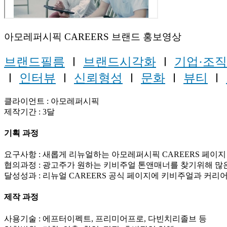
아모레퍼시픽 CAREERS 브랜드 홍보영상
브랜드필름
Ⅰ
브랜드시각화
Ⅰ
기업·조직
Ⅰ
인터뷰
Ⅰ
신뢰형성
Ⅰ
문화
Ⅰ
뷰티
Ⅰ
클라이언트 : 아모레퍼시픽
제작기간 : 3달
기획 과정
요구사항 : 새롭게 리뉴얼하는 아모레퍼시픽 CAREERS 페이
협의과정 : 광고주가 원하는 키비주얼 톤앤매너를 찾기위해 많
달성성과 : 리뉴얼 CAREERS 공식 페이지에 키비주얼과 커
제작 과정
사용기술 : 에프터이펙트, 프리미어프로, 다빈치리졸브 등