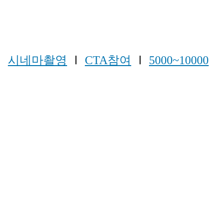
Ⅰ
시네마촬영
Ⅰ
CTA참여
Ⅰ
5000~10000