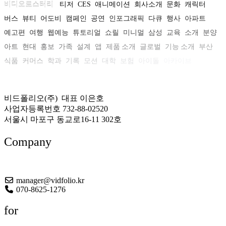
비디오로스터리
티저
CES
애니메이션
회사소개
문화
캐릭터
버스
뷰티
어도비
캠페인
공연
인포그래픽
다큐
행사
아파트
예고편
여행
웹예능
튜토리얼
쇼릴
미니멀
삼성
교육
소개
분양
아트
현대
홍보
가족
설계
앱
제품 소개
글로벌
기능 소개
부산
식품
커머스
학과
기록
모션
대학
보험
아이돌
아카이브
비드폴리오(주) 대표 이은호
사업자등록번호 732-88-02520
서울시 마포구 동교로16-11 302호
Company
About US
manager@vidfolio.kr
070-8625-1276
for