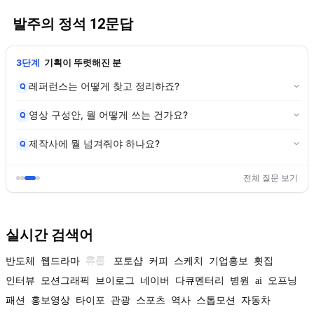
발주의 정석 12문답
3단계
기획이 뚜렷해진 분
레퍼런스는 어떻게 찾고 정리하죠?
Q
영상 구성안, 뭘 어떻게 쓰는 건가요?
Q
제작사에 뭘 넘겨줘야 하나요?
Q
전체 질문 보기
실시간 검색어
반도체
웹드라마
휴롬
포토샵
커피
스케치
기업홍보
횟집
인터뷰
모션그래픽
브이로그
네이버
다큐멘터리
병원
ai
오프닝
패션
홍보영상
타이포
관광
스포츠
역사
스톱모션
자동차