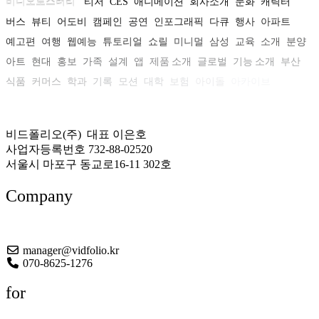
비디오로스터리
티저
CES
애니메이션
회사소개
문화
캐릭터
버스
뷰티
어도비
캠페인
공연
인포그래픽
다큐
행사
아파트
예고편
여행
웹예능
튜토리얼
쇼릴
미니멀
삼성
교육
소개
분양
아트
현대
홍보
가족
설계
앱
제품 소개
글로벌
기능 소개
부산
식품
커머스
학과
기록
모션
대학
보험
아이돌
아카이브
비드폴리오(주) 대표 이은호
사업자등록번호 732-88-02520
서울시 마포구 동교로16-11 302호
Company
About US
manager@vidfolio.kr
070-8625-1276
for