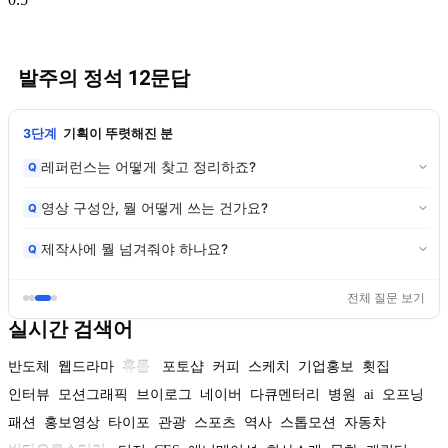
발주의 정석 12문답
3단계
기획이 뚜렷해진 분
레퍼런스는 어떻게 찾고 정리하죠?
Q
영상 구성안, 뭘 어떻게 쓰는 건가요?
Q
제작사에 뭘 넘겨줘야 하나요?
Q
전체 질문 보기
실시간 검색어
반도체
웹드라마
휴롬
포토샵
커피
스케치
기업홍보
횟집
인터뷰
모션그래픽
브이로그
네이버
다큐멘터리
병원
ai
오프닝
패션
홍보영상
타이포
관광
스포츠
역사
스톱모션
자동차