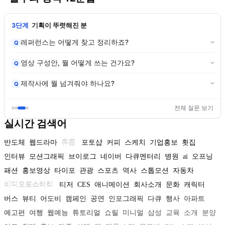
3단계
기획이 뚜렷해진 분
레퍼런스는 어떻게 찾고 정리하죠?
Q
영상 구성안, 뭘 어떻게 쓰는 건가요?
Q
제작사에 뭘 넘겨줘야 하나요?
Q
전체 질문 보기
실시간 검색어
반도체
웹드라마
휴롬
포토샵
커피
스케치
기업홍보
횟집
인터뷰
모션그래픽
브이로그
네이버
다큐멘터리
병원
ai
오프닝
패션
홍보영상
타이포
관광
스포츠
역사
스톱모션
자동차
비디오로스터리
티저
CES
애니메이션
회사소개
문화
캐릭터
버스
뷰티
어도비
캠페인
공연
인포그래픽
다큐
행사
아파트
예고편
여행
웹예능
튜토리얼
쇼릴
미니멀
삼성
교육
소개
분양