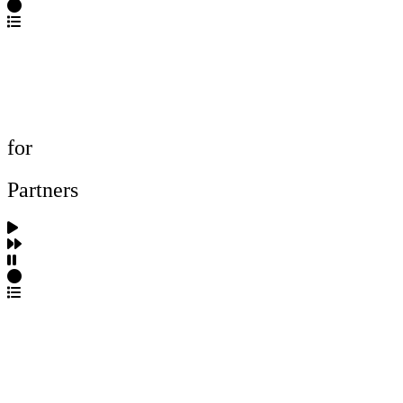
포트폴리오 탐색
제작사 탐색
프로젝트 등록
FAQ
for
Partners
파트너스 가입
포트폴리오 등록
프로필 수정
근황 업데이트
FAQ