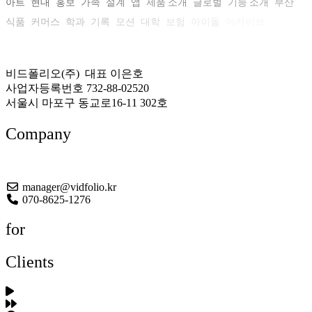
아트
현대
홍보
가족
설계
앱
제품 소개
글로벌
기능 소개
부산
식품
커머스
학과
기록
모션
대학
보험
아이돌
아카이브
비드폴리오(주) 대표 이은호
사업자등록번호 732-88-02520
서울시 마포구 동교로16-11 302호
Company
About US
manager@vidfolio.kr
070-8625-1276
for
Clients