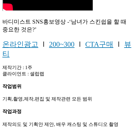
바디미스트 SNS홍보영상 -‘남녀가 스킨쉽을 할 때
중요한 것은?’
온라인광고
Ⅰ
200~300
Ⅰ
CTA구매
Ⅰ
뷰
티
제작기간 : 1주
클라이언트 : 셀럽랩
작업범위
기획,촬영,제작,편집 및 제작관련 모든 범위
작업과정
제작의도 및 기획안 제안, 배우 캐스팅 및 스튜디오 촬영