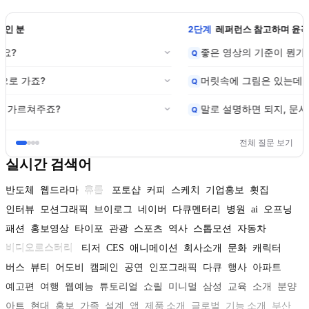
1단계
영상 발주 업무가 처음인 분
영상, 꼭 만들어야 하나요?
Q
왜 우리 프로젝트는 산으로 가죠?
Q
외주 관리, 왜 아무도 안 가르쳐주죠?
Q
전체 질문 보기
실시간 검색어
반도체
웹드라마
휴롬
포토샵
커피
스케치
기업홍보
횟집
인터뷰
모션그래픽
브이로그
네이버
다큐멘터리
병원
ai
오프닝
패션
홍보영상
타이포
관광
스포츠
역사
스톱모션
자동차
비디오로스터리
티저
CES
애니메이션
회사소개
문화
캐릭터
버스
뷰티
어도비
캠페인
공연
인포그래픽
다큐
행사
아파트
예고편
여행
웹예능
튜토리얼
쇼릴
미니멀
삼성
교육
소개
분양
아트
현대
홍보
가족
설계
앱
제품 소개
글로벌
기능 소개
부산