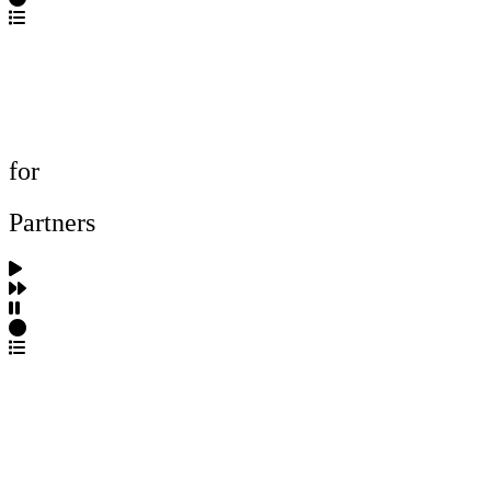
포트폴리오 탐색
제작사 탐색
프로젝트 등록
FAQ
for
Partners
파트너스 가입
포트폴리오 등록
프로필 수정
근황 업데이트
FAQ