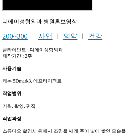
디에이성형외과 병원홍보영상
200~300
Ⅰ
사업
Ⅰ
의약
Ⅰ
건강
클라이언트 : 디에이성형외과
제작기간 : 2주
사용기술
캐논 5Dmark3, 에프터이펙트
작업범위
기획, 촬영, 편집
작업과정
스튜디오 촬영시 뒤에서 조명을 쎄게 주어 빛에 쌓인 모습을