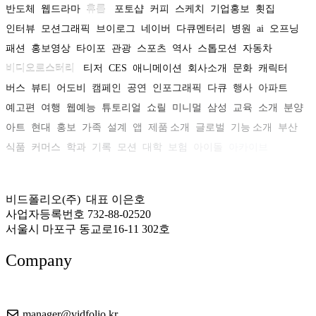
반도체
웹드라마
휴롬
포토샵
커피
스케치
기업홍보
횟집
인터뷰
모션그래픽
브이로그
네이버
다큐멘터리
병원
ai
오프닝
패션
홍보영상
타이포
관광
스포츠
역사
스톱모션
자동차
비디오로스터리
티저
CES
애니메이션
회사소개
문화
캐릭터
버스
뷰티
어도비
캠페인
공연
인포그래픽
다큐
행사
아파트
예고편
여행
웹예능
튜토리얼
쇼릴
미니멀
삼성
교육
소개
분양
아트
현대
홍보
가족
설계
앱
제품 소개
글로벌
기능 소개
부산
식품
커머스
학과
기록
모션
대학
보험
아이돌
아카이브
비드폴리오(주) 대표 이은호
사업자등록번호 732-88-02520
서울시 마포구 동교로16-11 302호
Company
About US
manager@vidfolio.kr