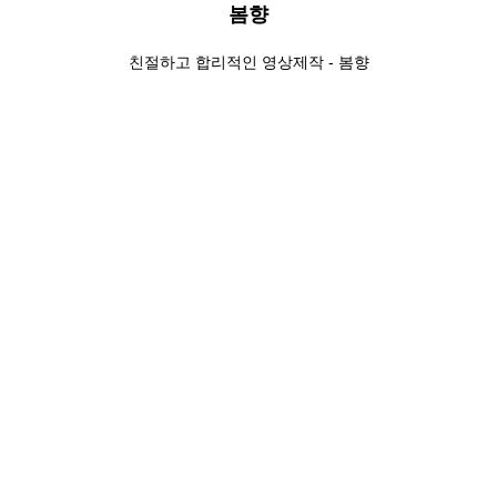
봄향
친절하고 합리적인 영상제작 - 봄향