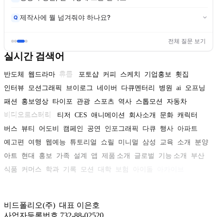
제작사에 뭘 넘겨줘야 하나요?
Q
전체 질문 보기
실시간 검색어
반도체
웹드라마
휴롬
포토샵
커피
스케치
기업홍보
횟집
인터뷰
모션그래픽
브이로그
네이버
다큐멘터리
병원
ai
오프닝
패션
홍보영상
타이포
관광
스포츠
역사
스톱모션
자동차
비디오로스터리
티저
CES
애니메이션
회사소개
문화
캐릭터
버스
뷰티
어도비
캠페인
공연
인포그래픽
다큐
행사
아파트
예고편
여행
웹예능
튜토리얼
쇼릴
미니멀
삼성
교육
소개
분양
아트
현대
홍보
가족
설계
앱
제품 소개
글로벌
기능 소개
부산
식품
커머스
학과
기록
모션
대학
보험
아이돌
아카이브
비드폴리오(주) 대표 이은호
사업자등록번호 732-88-02520