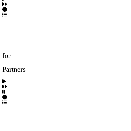
포트폴리오 탐색
제작사 탐색
프로젝트 등록
FAQ
for
Partners
파트너스 가입
포트폴리오 등록
프로필 수정