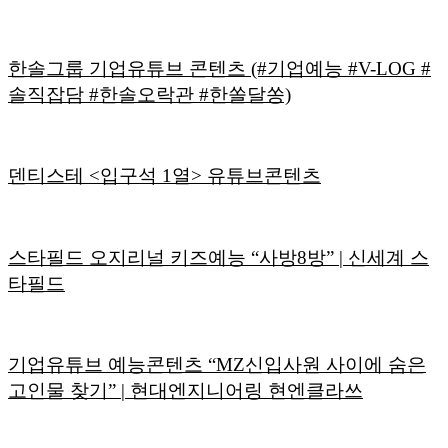
한솔그룹 기업유튜브 콘텐츠 (#기업예능 #V-LOG #
솔직잡담 #한솔오락관 #한쏠달쏭)
덴티스테 <입구석 1열> 유튜브콘텐츠
스타필드 오지리널 키즈예능 “사방8방” | 신세계 스
타필드
기업유튜브 예능콘텐츠 “MZ신입사원 사이에 숨은
고인물 찾기” | 현대엔지니어링 현엔클라쓰