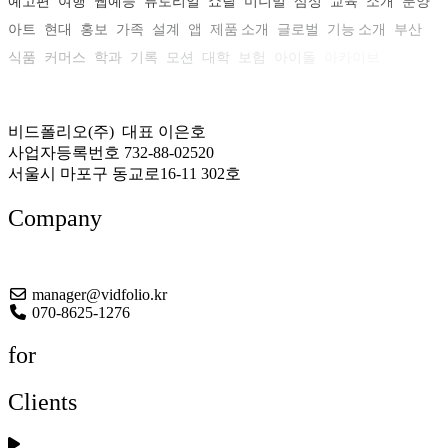
예고편
여행
웹예능
튜토리얼
쇼릴
미니멀
삼성
교육
소개
분양
아트
현대
홍보
가족
설계
앱
제품 소개
글로벌
기능 소개
부산
식품
커머스
학과
기록
모션
대학
보험
아이돌
아카이브
비드폴리오(주) 대표 이은호
사업자등록번호 732-88-02520
서울시 마포구 동교로16-11 302호
Company
About US
manager@vidfolio.kr
070-8625-1276
for
Clients