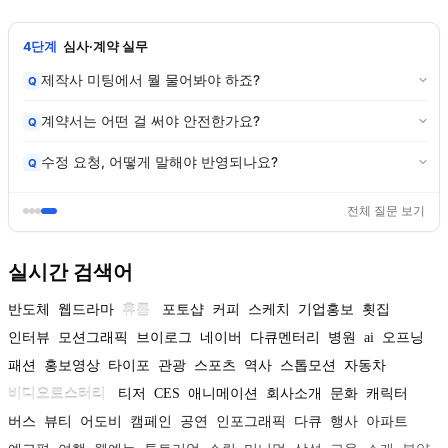
4단계
심사·계약 실무
제작사 미팅에서 뭘 물어봐야 하죠?
Q
계약서는 어떤 걸 써야 안전한가요?
Q
수정 요청, 어떻게 말해야 반영되나요?
Q
전체 질문 보기
실시간 검색어
반도체
웹드라마
휴롬
포토샵
커피
스케치
기업홍보
횟집
인터뷰
모션그래픽
브이로그
네이버
다큐멘터리
병원
ai
오프닝
패션
홍보영상
타이포
관광
스포츠
역사
스톱모션
자동차
비디오로스터리
티저
CES
애니메이션
회사소개
문화
캐릭터
버스
뷰티
어도비
캠페인
공연
인포그래픽
다큐
행사
아파트