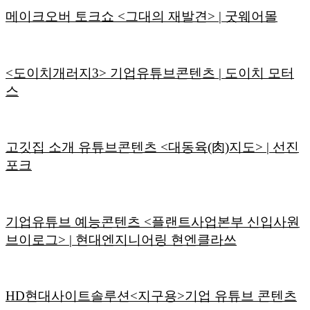
메이크오버 토크쇼 <그대의 재발견> | 굿웨어몰
<도이치개러지3> 기업유튜브콘텐츠 | 도이치 모터
스
고깃집 소개 유튜브콘텐츠 <대동육(肉)지도> | 선진
포크
기업유튜브 예능콘텐츠 <플랜트사업본부 신입사원
브이로그> | 현대엔지니어링 현엔클라쓰
HD현대사이트솔루션<지구용>기업 유튜브 콘텐츠