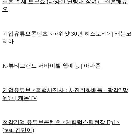
결혼 주제 토크쇼 (다양한 연령대 참여) – 결혼해듀
오
기업유튜브콘텐츠 <파워샷 30년 히스토리> | 캐논코
리아
K-뷰티브랜드 서바이벌 웹예능 | 아마존
기업유튜브 <흑백사진사 : 사진취향배틀 - 광각? 망
원?> | 캐논TV
철강기업 유튜브콘텐츠 <체험럭스틸현장 Ep1>
(feat. 김민아)