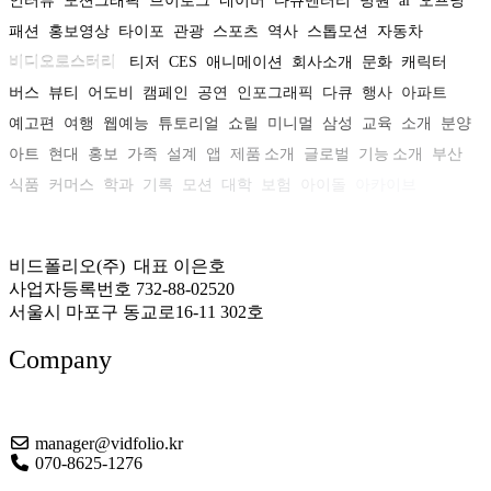
인터뷰
모션그래픽
브이로그
네이버
다큐멘터리
병원
ai
오프닝
패션
홍보영상
타이포
관광
스포츠
역사
스톱모션
자동차
비디오로스터리
티저
CES
애니메이션
회사소개
문화
캐릭터
버스
뷰티
어도비
캠페인
공연
인포그래픽
다큐
행사
아파트
예고편
여행
웹예능
튜토리얼
쇼릴
미니멀
삼성
교육
소개
분양
아트
현대
홍보
가족
설계
앱
제품 소개
글로벌
기능 소개
부산
식품
커머스
학과
기록
모션
대학
보험
아이돌
아카이브
비드폴리오(주) 대표 이은호
사업자등록번호 732-88-02520
서울시 마포구 동교로16-11 302호
Company
About US
manager@vidfolio.kr
070-8625-1276