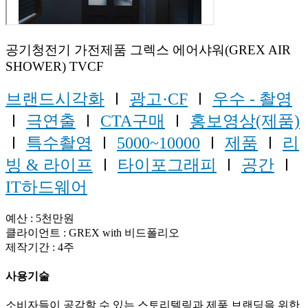
공기청전기 가전제품 그렉스 에어샤워(GREX AIR
SHOWER) TVCF
브랜드시각화
Ⅰ
광고·CF
Ⅰ
우수 - 촬영
Ⅰ
극연출
Ⅰ
CTA구매
Ⅰ
홍보영상(제품)
Ⅰ
특수촬영
Ⅰ
5000~10000
Ⅰ
제품
Ⅰ
리
빙 & 라이프
Ⅰ
타이포그래피
Ⅰ
공간
Ⅰ
IT하드웨어
예산 : 5천만원
클라이언트 : GREX with 비드폴리오
제작기간 : 4주
사용기술
소비자들이 공감할 수 있는 스토리텔링과 제품 브랜딩을 위한