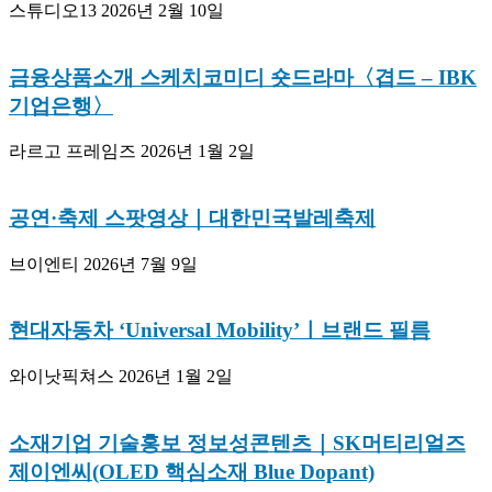
스튜디오13
2026년 2월 10일
금융상품소개 스케치코미디 숏드라마〈겹드 – IBK
기업은행〉
라르고 프레임즈
2026년 1월 2일
공연·축제 스팟영상｜대한민국발레축제
브이엔티
2026년 7월 9일
현대자동차 ‘Universal Mobility’ㅣ브랜드 필름
와이낫픽쳐스
2026년 1월 2일
소재기업 기술홍보 정보성콘텐츠｜SK머티리얼즈
제이엔씨(OLED 핵심소재 Blue Dopant)