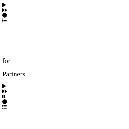
포트폴리오 탐색
제작사 탐색
프로젝트 등록
FAQ
for
Partners
파트너스 가입
포트폴리오 등록