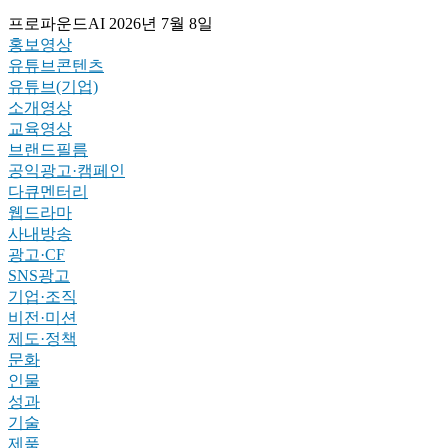
프로파운드AI
2026년 7월 8일
홍보영상
유튜브콘텐츠
유튜브(기업)
소개영상
교육영상
브랜드필름
공익광고·캠페인
다큐멘터리
웹드라마
사내방송
광고·CF
SNS광고
기업·조직
비전·미션
제도·정책
문화
인물
성과
기술
제품