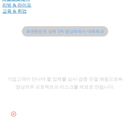
리빙 & 라이프
교육 & 취업
대한민국 상위 1% 영상제작사 네트워크
모든 프로덕션은
대면 심사
를
거쳤습니다
기업고객이 만나야 할 업체를 심사·검증·진열 해둠으로써
영상외주 프로젝트의 리스크를 제로로 만듭니다.
절대 입점하지 못합니다
페이퍼 컴퍼니