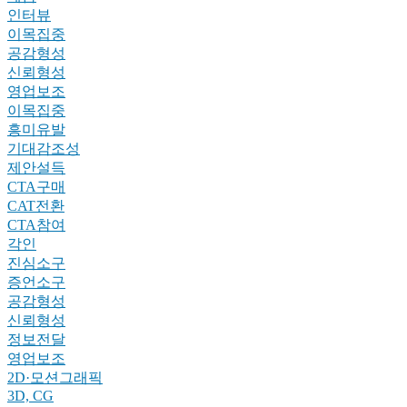
인터뷰
이목집중
공감형성
신뢰형성
영업보조
이목집중
흥미유발
기대감조성
제안설득
CTA구매
CAT전환
CTA참여
각인
진심소구
증언소구
공감형성
신뢰형성
정보전달
영업보조
2D·모션그래픽
3D, CG