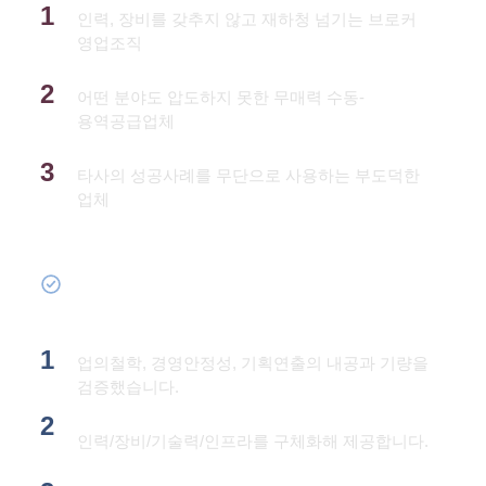
1
인력, 장비를 갖추지 않고 재하청 넘기는 브로커
영업조직
김밥천국 제작사
2
어떤 분야도 압도하지 못한 무매력 수동-
용역공급업체
거짓, 도용 포트폴리오
3
타사의 성공사례를 무단으로 사용하는 부도덕한
업체
오직 검증된 제작사만
실사를 통한 역량 증명
1
업의철학, 경영안정성, 기획연출의 내공과 기량을
검증했습니다.
검증 리포트 제공
2
인력/장비/기술력/인프라를 구체화해 제공합니다.
투명하게 정리된 포트폴리오