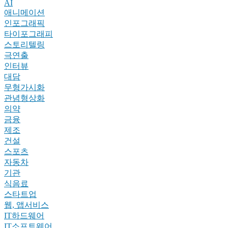
AI
애니메이션
인포그래픽
타이포그래피
스토리텔링
극연출
인터뷰
대담
무형가시화
관념형상화
의약
금융
제조
건설
스포츠
자동차
기관
식음료
스타트업
웹, 앱서비스
IT하드웨어
IT소프트웨어