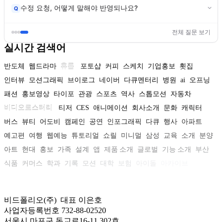
수정 요청, 어떻게 말해야 반영되나요?
Q
전체 질문 보기
실시간 검색어
반도체
웹드라마
휴롬
포토샵
커피
스케치
기업홍보
횟집
인터뷰
모션그래픽
브이로그
네이버
다큐멘터리
병원
ai
오프닝
패션
홍보영상
타이포
관광
스포츠
역사
스톱모션
자동차
비디오로스터리
티저
CES
애니메이션
회사소개
문화
캐릭터
버스
뷰티
어도비
캠페인
공연
인포그래픽
다큐
행사
아파트
예고편
여행
웹예능
튜토리얼
쇼릴
미니멀
삼성
교육
소개
분양
아트
현대
홍보
가족
설계
앱
제품 소개
글로벌
기능 소개
부산
식품
커머스
학과
기록
모션
대학
보험
아이돌
아카이브
비드폴리오(주) 대표 이은호
사업자등록번호 732-88-02520
서울시 마포구 동교로16-11 302호