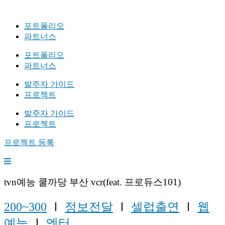
포트폴리오
파트너스
포트폴리오
파트너스
발주자 가이드
프로젝트
발주자 가이드
프로젝트
프로젝트 등록
tvn예능 쿨까당 부산 vcr(feat. 프로듀스101)
200~300
Ⅰ
정보전달
Ⅰ
셀럽출연
Ⅰ
웹
예능
Ⅰ
엔터