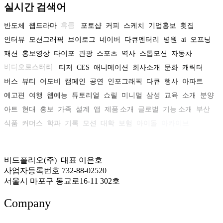
실시간 검색어
반도체
웹드라마
휴롬
포토샵
커피
스케치
기업홍보
횟집
인터뷰
모션그래픽
브이로그
네이버
다큐멘터리
병원
ai
오프닝
패션
홍보영상
타이포
관광
스포츠
역사
스톱모션
자동차
비디오로스터리
티저
CES
애니메이션
회사소개
문화
캐릭터
버스
뷰티
어도비
캠페인
공연
인포그래픽
다큐
행사
아파트
예고편
여행
웹예능
튜토리얼
쇼릴
미니멀
삼성
교육
소개
분양
아트
현대
홍보
가족
설계
앱
제품 소개
글로벌
기능 소개
부산
식품
커머스
학과
기록
모션
대학
보험
아이돌
아카이브
비드폴리오(주) 대표 이은호
사업자등록번호 732-88-02520
서울시 마포구 동교로16-11 302호
Company