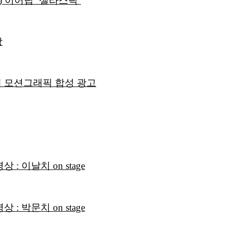
) 이어팁 ‘셀라스틱’
상
 모션그래픽 합성 광고
 이날치 on stage
 박문치 on stage