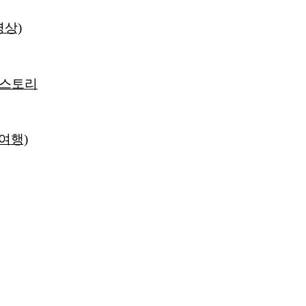
영상)
 스토리
선여행)