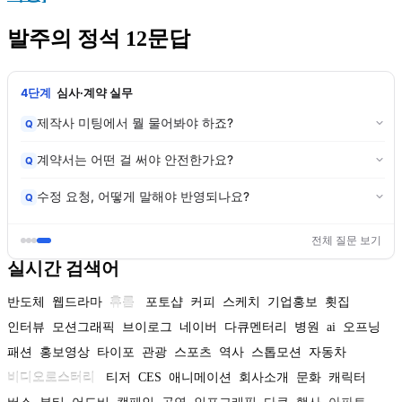
발주의 정석 12문답
4단계
심사·계약 실무
제작사 미팅에서 뭘 물어봐야 하죠?
Q
계약서는 어떤 걸 써야 안전한가요?
Q
수정 요청, 어떻게 말해야 반영되나요?
Q
전체 질문 보기
실시간 검색어
반도체
웹드라마
휴롬
포토샵
커피
스케치
기업홍보
횟집
인터뷰
모션그래픽
브이로그
네이버
다큐멘터리
병원
ai
오프닝
패션
홍보영상
타이포
관광
스포츠
역사
스톱모션
자동차
비디오로스터리
티저
CES
애니메이션
회사소개
문화
캐릭터