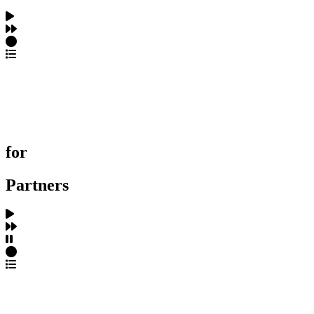
포트폴리오 탐색
제작사 탐색
프로젝트 등록
FAQ
for
Partners
파트너스 가입
포트폴리오 등록