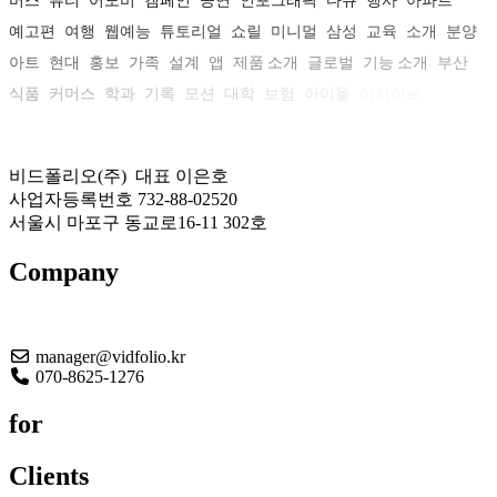
버스
뷰티
어도비
캠페인
공연
인포그래픽
다큐
행사
아파트
예고편
여행
웹예능
튜토리얼
쇼릴
미니멀
삼성
교육
소개
분양
아트
현대
홍보
가족
설계
앱
제품 소개
글로벌
기능 소개
부산
식품
커머스
학과
기록
모션
대학
보험
아이돌
아카이브
비드폴리오(주) 대표 이은호
사업자등록번호 732-88-02520
서울시 마포구 동교로16-11 302호
Company
About US
manager@vidfolio.kr
070-8625-1276
for
Clients