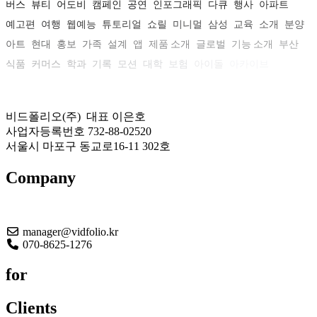
버스
뷰티
어도비
캠페인
공연
인포그래픽
다큐
행사
아파트
예고편
여행
웹예능
튜토리얼
쇼릴
미니멀
삼성
교육
소개
분양
아트
현대
홍보
가족
설계
앱
제품 소개
글로벌
기능 소개
부산
식품
커머스
학과
기록
모션
대학
보험
아이돌
아카이브
비드폴리오(주) 대표 이은호
사업자등록번호 732-88-02520
서울시 마포구 동교로16-11 302호
Company
About US
manager@vidfolio.kr
070-8625-1276
for
Clients