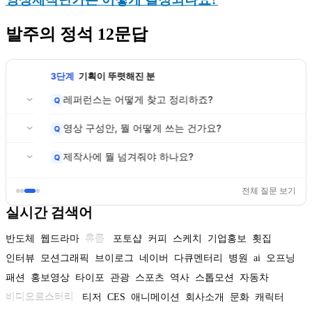
발주의 정석 12문답
3단계
기획이 뚜렷해진 분
레퍼런스는 어떻게 찾고 정리하죠?
Q
영상 구성안, 뭘 어떻게 쓰는 건가요?
Q
제작사에 뭘 넘겨줘야 하나요?
Q
전체 질문 보기
실시간 검색어
반도체
웹드라마
휴롬
포토샵
커피
스케치
기업홍보
횟집
인터뷰
모션그래픽
브이로그
네이버
다큐멘터리
병원
ai
오프닝
패션
홍보영상
타이포
관광
스포츠
역사
스톱모션
자동차
비디오로스터리
티저
CES
애니메이션
회사소개
문화
캐릭터