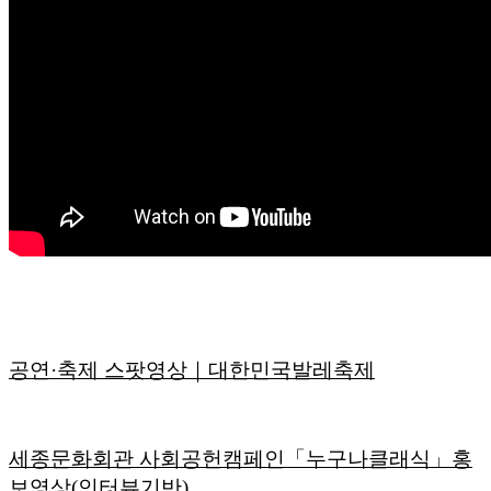
공연·축제 스팟영상｜대한민국발레축제
세종문화회관 사회공헌캠페인「누구나클래식」홍
보영상(인터뷰기반)