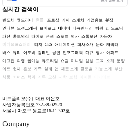
전체 질문 보기
실시간 검색어
반도체
웹드라마
휴롬
포토샵
커피
스케치
기업홍보
횟집
인터뷰
모션그래픽
브이로그
네이버
다큐멘터리
병원
ai
오프닝
패션
홍보영상
타이포
관광
스포츠
역사
스톱모션
자동차
비디오로스터리
티저
CES
애니메이션
회사소개
문화
캐릭터
버스
뷰티
어도비
캠페인
공연
인포그래픽
다큐
행사
아파트
예고편
여행
웹예능
튜토리얼
쇼릴
미니멀
삼성
교육
소개
분양
아트
현대
홍보
가족
설계
앱
제품 소개
글로벌
기능 소개
부산
식품
커머스
학과
기록
모션
대학
보험
아이돌
아카이브
비드폴리오(주) 대표 이은호
사업자등록번호 732-88-02520
서울시 마포구 동교로16-11 302호
Company