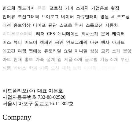
반도체
웹드라마
휴롬
포토샵
커피
스케치
기업홍보
횟집
인터뷰
모션그래픽
브이로그
네이버
다큐멘터리
병원
ai
오프닝
패션
홍보영상
타이포
관광
스포츠
역사
스톱모션
자동차
비디오로스터리
티저
CES
애니메이션
회사소개
문화
캐릭터
버스
뷰티
어도비
캠페인
공연
인포그래픽
다큐
행사
아파트
예고편
여행
웹예능
튜토리얼
쇼릴
미니멀
삼성
교육
소개
분양
아트
현대
홍보
가족
설계
앱
제품 소개
글로벌
기능 소개
부산
식품
커머스
학과
기록
모션
대학
보험
아이돌
아카이브
비드폴리오(주) 대표 이은호
사업자등록번호 732-88-02520
서울시 마포구 동교로16-11 302호
Company
About US