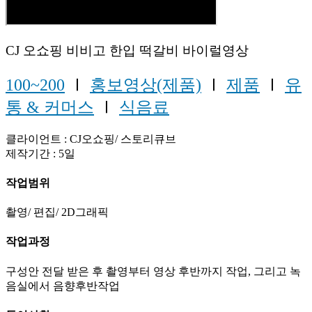
CJ 오쇼핑 비비고 한입 떡갈비 바이럴영상
100~200
Ⅰ
홍보영상(제품)
Ⅰ
제품
Ⅰ
유
통 & 커머스
Ⅰ
식음료
클라이언트 : CJ오쇼핑/ 스토리큐브
제작기간 : 5일
작업범위
촬영/ 편집/ 2D그래픽
작업과정
구성안 전달 받은 후 촬영부터 영상 후반까지 작업, 그리고 녹
음실에서 음향후반작업