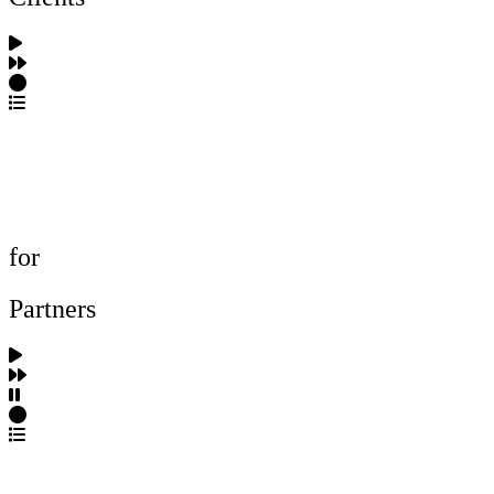
포트폴리오 탐색
제작사 탐색
프로젝트 등록
FAQ
for
Partners
파트너스 가입