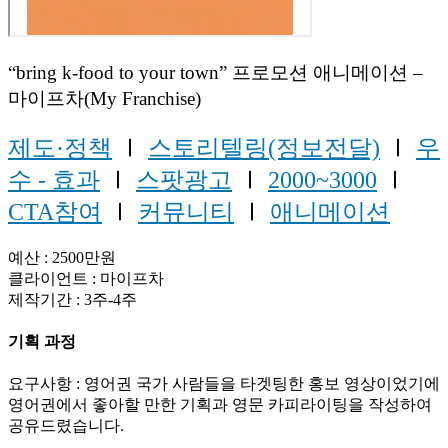
“bring k-food to your town” 프로모션 애니메이션 –
마이프차(My Franchise)
제도·정책
Ⅰ
스토리텔링(정보전달)
Ⅰ
우
수 - 효과
Ⅰ
스팟광고
Ⅰ
2000~3000
Ⅰ
CTA참여
Ⅰ
커뮤니티
Ⅰ
애니메이션
예산 : 2500만원
클라이언트 : 마이프차
제작기간 : 3주-4주
기획 과정
요구사항 : 영어권 국가 사람들을 타겟팅한 홍보 영상이었기에
영어권에서 좋아할 만한 기획과 영문 카피라이팅을 작성하여
공유드렸습니다.