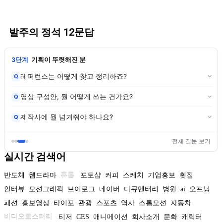
발주의 정석 12문답
3단계
기획이 뚜렷해진 분
레퍼런스는 어떻게 찾고 정리하죠?
Q
영상 구성안, 뭘 어떻게 쓰는 건가요?
Q
제작사에 뭘 넘겨줘야 하나요?
Q
전체 질문 보기
실시간 검색어
반도체
웹드라마
휴롬
포토샵
커피
스케치
기업홍보
횟집
인터뷰
모션그래픽
브이로그
네이버
다큐멘터리
병원
ai
오프닝
패션
홍보영상
타이포
관광
스포츠
역사
스톱모션
자동차
비디오로스터리
티저
CES
애니메이션
회사소개
문화
캐릭터