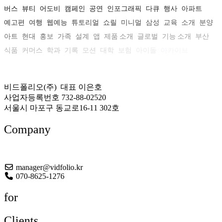
버스
뷰티
어도비
캠페인
공연
인포그래픽
다큐
행사
아파트
예고편
여행
웹예능
튜토리얼
쇼릴
미니멀
삼성
교육
소개
분양
아트
현대
홍보
가족
설계
앱
제품 소개
글로벌
기능 소개
부산
식품
커머스
학과
기록
모션
대학
보험
아이돌
아카이브
비드폴리오(주) 대표 이은호
사업자등록번호 732-88-02520
서울시 마포구 동교로16-11 302호
Company
About US
manager@vidfolio.kr
070-8625-1276
for
Clients