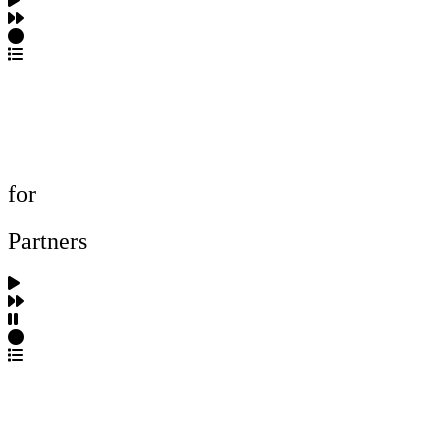
포트폴리오 탐색
제작사 탐색
프로젝트 등록
FAQ
for
Partners
파트너스 가입
포트폴리오 등록
프로필 수정