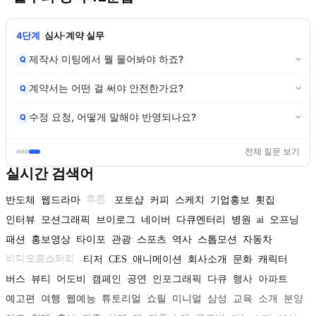
4단계
심사·계약 실무
제작사 미팅에서 뭘 물어봐야 하죠?
Q
계약서는 어떤 걸 써야 안전한가요?
Q
수정 요청, 어떻게 말해야 반영되나요?
Q
전체 질문 보기
실시간 검색어
반도체
웹드라마
휴롬
포토샵
커피
스케치
기업홍보
횟집
인터뷰
모션그래픽
브이로그
네이버
다큐멘터리
병원
ai
오프닝
패션
홍보영상
타이포
관광
스포츠
역사
스톱모션
자동차
비디오로스터리
티저
CES
애니메이션
회사소개
문화
캐릭터
버스
뷰티
어도비
캠페인
공연
인포그래픽
다큐
행사
아파트
예고편
여행
웹예능
튜토리얼
쇼릴
미니멀
삼성
교육
소개
분양