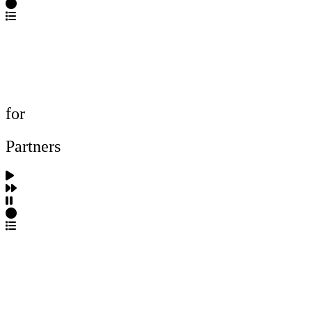
포트폴리오 탐색
제작사 탐색
프로젝트 등록
FAQ
for
Partners
파트너스 가입
포트폴리오 등록
프로필 수정
근황 업데이트
FAQ