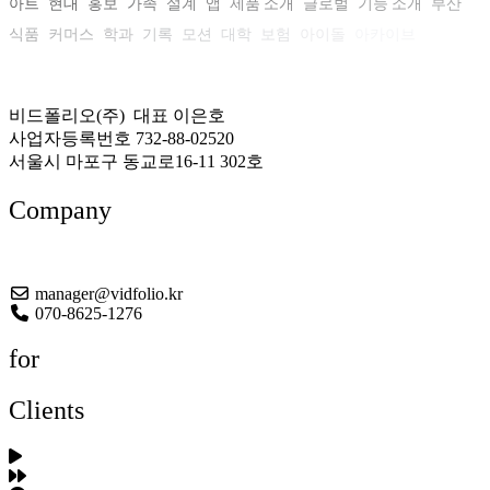
아트
현대
홍보
가족
설계
앱
제품 소개
글로벌
기능 소개
부산
식품
커머스
학과
기록
모션
대학
보험
아이돌
아카이브
비드폴리오(주) 대표 이은호
사업자등록번호 732-88-02520
서울시 마포구 동교로16-11 302호
Company
About US
manager@vidfolio.kr
070-8625-1276
for
Clients