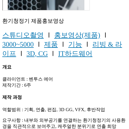
환기청정기 제품홍보영상
스튜디오촬영
Ⅰ
홍보영상(제품)
Ⅰ
3000~5000
Ⅰ
제품
Ⅰ
기능
Ⅰ
리빙 & 라
이프
Ⅰ
3D, CG
Ⅰ
IT하드웨어
개요
클라이언트 : 벤투스 에어
제작기간 : 6주
제작 과정
역할범위 : 기획, 연출, 편집, 3D GG, VFX, 후반작업
요구사항 : 내부와 외부공기를 연결하는 환기청정기의 사용환
경을 직관적으로 보여주고, 캐주얼한 분위기로 연출 희망