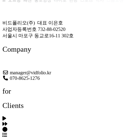
ai
오프닝
패션
홍보영상
타이포
관광
스포츠
역사
스톱모션
자동차
비디오로스터리
티저
CES
비드폴리오(주) 대표 이은호
사업자등록번호 732-88-02520
서울시 마포구 동교로16-11 302호
Company
About US
manager@vidfolio.kr
070-8625-1276
for
Clients