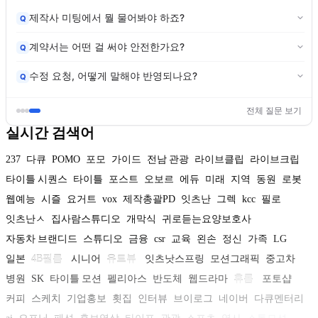
제작사 미팅에서 뭘 물어봐야 하죠?
Q
계약서는 어떤 걸 써야 안전한가요?
Q
수정 요청, 어떻게 말해야 반영되나요?
Q
전체 질문 보기
실시간 검색어
237
다큐
POMO
포모
가이드
전남 관광
라이브클립
라이브크립
타이틀 시퀀스
타이틀
포스트
오보르
에듀
미래
지역
동원
로봇
웹예능
시즐
요거트
vox
제작총괄PD
잇츠난
그렉
kcc
필로
잇츠난ㅅ
집사람스튜디오
개막식
귀로듣는요양보호사
자동차 브랜디드
스튜디오
금융
csr
교육
왼손
정신
가족
LG
일본
4B필름
시니어
유트뷰
잇츠낫스프링
모션그래픽
중고차
병원
SK
타이틀 모션
펠리아스
반도체
웹드라마
휴롬
포토샵
커피
스케치
기업홍보
횟집
인터뷰
브이로그
네이버
다큐멘터리