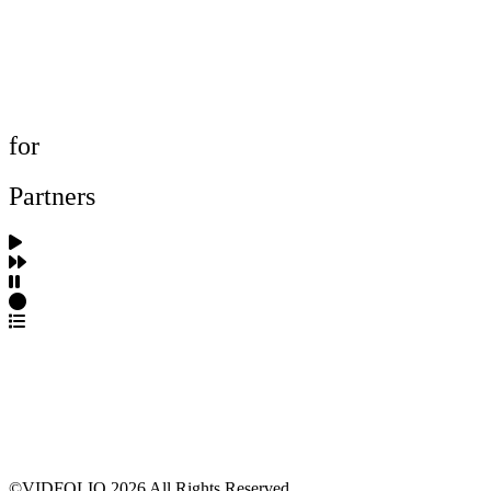
포트폴리오 탐색
제작사 탐색
프로젝트 등록
FAQ
for
Partners
파트너스 가입
포트폴리오 등록
프로필 수정
근황 업데이트
FAQ
©VIDFOLIO 2026 All Rights Reserved.