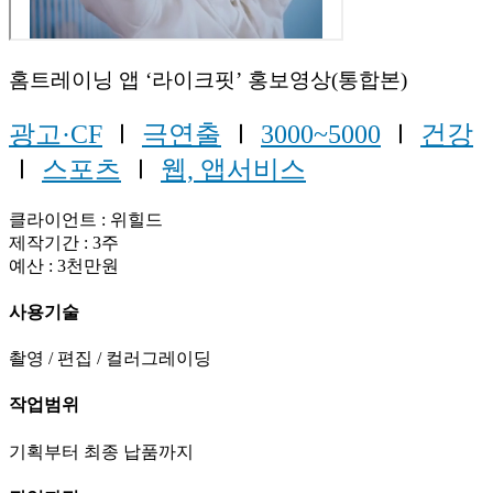
홈트레이닝 앱 ‘라이크핏’ 홍보영상(통합본)
광고·CF
Ⅰ
극연출
Ⅰ
3000~5000
Ⅰ
건강
Ⅰ
스포츠
Ⅰ
웹, 앱서비스
클라이언트 : 위힐드
제작기간 : 3주
예산 : 3천만원
사용기술
촬영 / 편집 / 컬러그레이딩
작업범위
기획부터 최종 납품까지