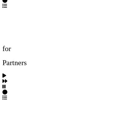
포트폴리오 탐색
제작사 탐색
프로젝트 등록
FAQ
for
Partners
파트너스 가입
포트폴리오 등록
프로필 수정
근황 업데이트
FAQ