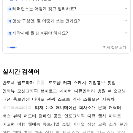
레퍼런스는 어떻게 찾고 정리하죠?
Q
영상 구성안, 뭘 어떻게 쓰는 건가요?
Q
제작사에 뭘 넘겨줘야 하나요?
Q
전체 질문 보기
실시간 검색어
반도체
웹드라마
휴롬
포토샵
커피
스케치
기업홍보
횟집
인터뷰
모션그래픽
브이로그
네이버
다큐멘터리
병원
ai
오프닝
패션
홍보영상
타이포
관광
스포츠
역사
스톱모션
자동차
비디오로스터리
티저
CES
애니메이션
회사소개
문화
캐릭터
버스
뷰티
어도비
캠페인
공연
인포그래픽
다큐
행사
아파트
예고편
여행
웹예능
튜토리얼
쇼릴
미니멀
삼성
교육
소개
분양
아트
현대
홍보
가족
설계
앱
제품 소개
글로벌
기능 소개
부산