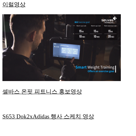
이럴영상
셀바스 온핏 피트니스 홍보영상
S653 Dok2xAdidas 행사 스케치 영상