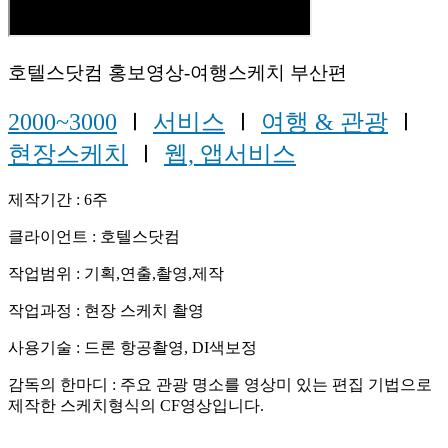
호텔스닷컴 홍보영상-여행스케치 부산편
2000~3000
Ⅰ
서비스
Ⅰ
여행 & 관광
Ⅰ
현장스케치
Ⅰ
웹, 앱서비스
제작기간 : 6주
클라이언트 : 호텔스닷컴
작업범위 : 기획,연출,촬영,제작
작업과정 : 현장 스케치 촬영
사용기술 : 드론 항공촬영, DI색보정
감독의 한마디 : 주요 관광 명소를 영상미 있는 편집 기법으로
제작한 스케치형식의 CF영상입니다.