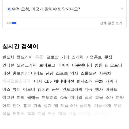
수정 요청, 어떻게 말해야 반영되나요?
Q
전체 질문 보기
실시간 검색어
반도체
웹드라마
휴롬
포토샵
커피
스케치
기업홍보
횟집
인터뷰
모션그래픽
브이로그
네이버
다큐멘터리
병원
ai
오프닝
패션
홍보영상
타이포
관광
스포츠
역사
스톱모션
자동차
비디오로스터리
티저
CES
애니메이션
회사소개
문화
캐릭터
버스
뷰티
어도비
캠페인
공연
인포그래픽
다큐
행사
아파트
예고편
여행
웹예능
튜토리얼
쇼릴
미니멀
삼성
교육
소개
분양
아트
현대
홍보
가족
설계
앱
제품 소개
글로벌
기능 소개
부산
식품
커머스
학과
기록
모션
대학
보험
아이돌
아카이브