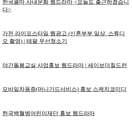
한국콜마 사내문화 웹드라마 <오늘도 출근하겠습니
다>
가전 라이프스타일 웹광고 (신혼부부 일상, 스튜디
오 촬영) | 테팔 무선청소기
야간돌봄교실 사업홍보 웹드라마 | 세이브더칠드런
모바일차용증(머니가드서비스) 홍보 스케치코미디
한국백혈병어린이재단 홍보 웹드라마