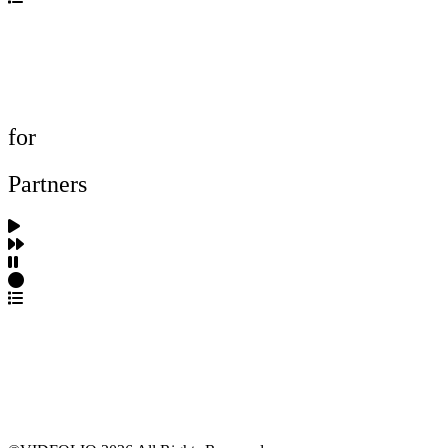
포트폴리오 탐색
제작사 탐색
프로젝트 등록
FAQ
for
Partners
파트너스 가입
포트폴리오 등록
프로필 수정
근황 업데이트
FAQ