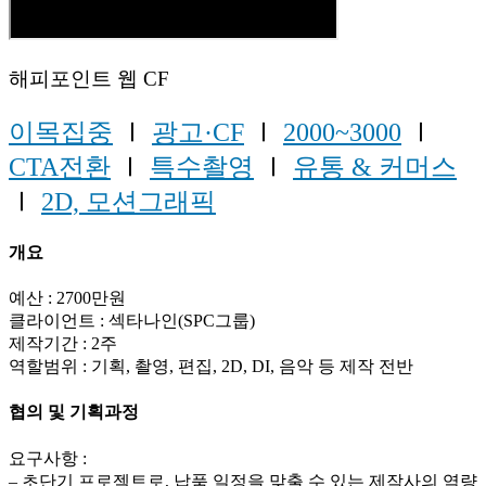
해피포인트 웹 CF
이목집중
Ⅰ
광고·CF
Ⅰ
2000~3000
Ⅰ
CTA전환
Ⅰ
특수촬영
Ⅰ
유통 & 커머스
Ⅰ
2D, 모션그래픽
개요
예산 : 2700만원
클라이언트 : 섹타나인(SPC그룹)
제작기간 : 2주
역할범위 : 기획, 촬영, 편집, 2D, DI, 음악 등 제작 전반
협의 및 기획과정
요구사항 :
– 초단기 프로젝트로, 납품 일정을 맞출 수 있는 제작사의 역량