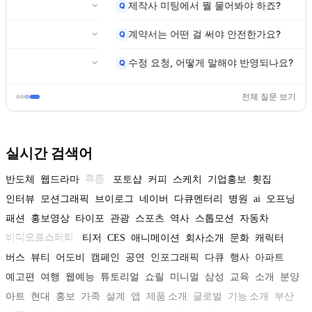
제작사 미팅에서 뭘 물어봐야 하죠?
Q
계약서는 어떤 걸 써야 안전한가요?
Q
수정 요청, 어떻게 말해야 반영되나요?
Q
전체 질문 보기
실시간 검색어
반도체
웹드라마
휴롬
포토샵
커피
스케치
기업홍보
횟집
인터뷰
모션그래픽
브이로그
네이버
다큐멘터리
병원
ai
오프닝
패션
홍보영상
타이포
관광
스포츠
역사
스톱모션
자동차
비디오로스터리
티저
CES
애니메이션
회사소개
문화
캐릭터
버스
뷰티
어도비
캠페인
공연
인포그래픽
다큐
행사
아파트
예고편
여행
웹예능
튜토리얼
쇼릴
미니멀
삼성
교육
소개
분양
아트
현대
홍보
가족
설계
앱
제품 소개
글로벌
기능 소개
부산