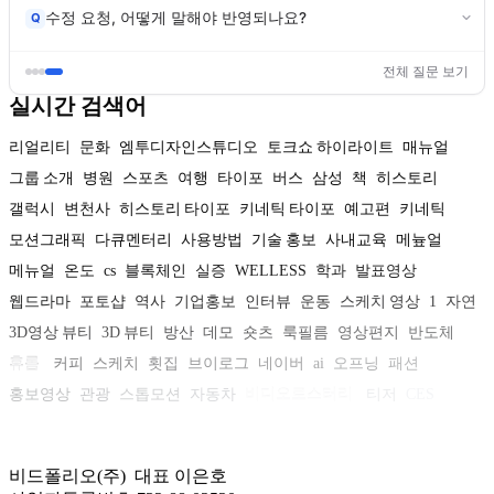
수정 요청, 어떻게 말해야 반영되나요?
Q
전체 질문 보기
실시간 검색어
리얼리티
문화
엠투디자인스튜디오
토크쇼 하이라이트
매뉴얼
그룹 소개
병원
스포츠
여행
타이포
버스
삼성
책
히스토리
갤럭시
변천사
히스토리 타이포
키네틱 타이포
예고편
키네틱
모션그래픽
다큐멘터리
사용방법
기술 홍보
사내교육
메늎얼
메뉴얼
온도
cs
블록체인
실증
WELLESS
학과
발표영상
웹드라마
포토샵
역사
기업홍보
인터뷰
운동
스케치 영상
1
자연
3D영상 뷰티
3D 뷰티
방산
데모
숏츠
룩필름
영상편지
반도체
휴롬
커피
스케치
횟집
브이로그
네이버
ai
오프닝
패션
홍보영상
관광
스톱모션
자동차
비디오로스터리
티저
CES
애니메이션
회사소개
캐릭터
뷰티
어도비
캠페인
공연
인포그래픽
비드폴리오(주) 대표 이은호