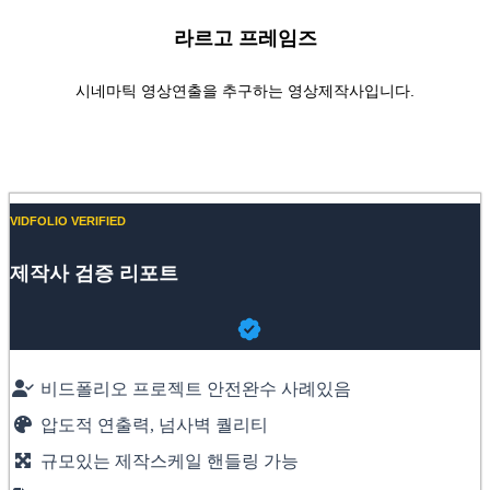
라르고 프레임즈
시네마틱 영상연출을 추구하는 영상제작사입니다.
Website
YouTube
VIDFOLIO VERIFIED
제작사 검증 리포트
비드폴리오 프로젝트 안전완수 사례있음
압도적 연출력, 넘사벽 퀄리티
규모있는 제작스케일 핸들링 가능