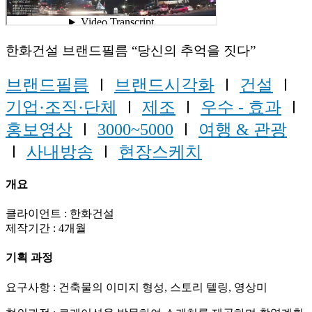
한화건설 브랜드필름 “당신의 추억을 짓다”
브랜드필름
Ⅰ
브랜드시각화
Ⅰ
건설
Ⅰ
기업·조직·단체
Ⅰ
제조
Ⅰ
우수 - 효과
Ⅰ
홍보영상
Ⅰ
3000~5000
Ⅰ
여행 & 관광
Ⅰ
사내방송
Ⅰ
현장스케치
개요
클라이언트 : 한화건설
제작기간 : 4개월
기획 과정
요구사항 : 건축물의 이미지 형성, 스토리 텔링, 영상미