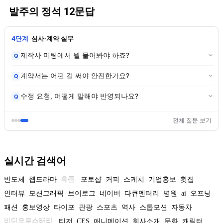
발주의 정석 12문답
4단계
심사·계약 실무
제작사 미팅에서 뭘 물어봐야 하죠?
Q
계약서는 어떤 걸 써야 안전한가요?
Q
수정 요청, 어떻게 말해야 반영되나요?
Q
전체 질문 보기
실시간 검색어
반도체
웹드라마
휴롬
포토샵
커피
스케치
기업홍보
횟집
인터뷰
모션그래픽
브이로그
네이버
다큐멘터리
병원
ai
오프닝
패션
홍보영상
타이포
관광
스포츠
역사
스톱모션
자동차
비디오로스터리
티저
CES
애니메이션
회사소개
문화
캐릭터