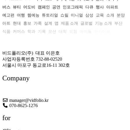
버스
뷰티
어도비
캠페인
공연
인포그래픽
다큐
행사
아파트
예고편
여행
웹예능
튜토리얼
쇼릴
미니멀
삼성
교육
소개
분양
아트
현대
홍보
가족
설계
앱
제품 소개
글로벌
기능 소개
부산
식품
커머스
학과
기록
모션
대학
보험
아이돌
아카이브
비드폴리오(주) 대표 이은호
사업자등록번호 732-88-02520
서울시 마포구 동교로16-11 302호
Company
About US
manager@vidfolio.kr
070-8625-1276
for