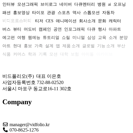
인터뷰
모션그래픽
브이로그
네이버
다큐멘터리
병원
ai
오프닝
패션
홍보영상
타이포
관광
스포츠
역사
스톱모션
자동차
비디오로스터리
티저
CES
애니메이션
회사소개
문화
캐릭터
버스
뷰티
어도비
캠페인
공연
인포그래픽
다큐
행사
아파트
예고편
여행
웹예능
튜토리얼
쇼릴
미니멀
삼성
교육
소개
분양
아트
현대
홍보
가족
설계
앱
제품 소개
글로벌
기능 소개
부산
식품
커머스
학과
기록
모션
대학
보험
아이돌
아카이브
비드폴리오(주) 대표 이은호
사업자등록번호 732-88-02520
서울시 마포구 동교로16-11 302호
Company
About US
manager@vidfolio.kr
070-8625-1276