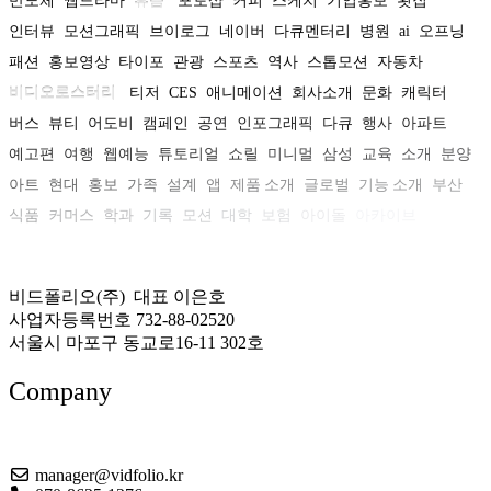
반도체
웹드라마
휴롬
포토샵
커피
스케치
기업홍보
횟집
인터뷰
모션그래픽
브이로그
네이버
다큐멘터리
병원
ai
오프닝
패션
홍보영상
타이포
관광
스포츠
역사
스톱모션
자동차
비디오로스터리
티저
CES
애니메이션
회사소개
문화
캐릭터
버스
뷰티
어도비
캠페인
공연
인포그래픽
다큐
행사
아파트
예고편
여행
웹예능
튜토리얼
쇼릴
미니멀
삼성
교육
소개
분양
아트
현대
홍보
가족
설계
앱
제품 소개
글로벌
기능 소개
부산
식품
커머스
학과
기록
모션
대학
보험
아이돌
아카이브
비드폴리오(주) 대표 이은호
사업자등록번호 732-88-02520
서울시 마포구 동교로16-11 302호
Company
About US
manager@vidfolio.kr