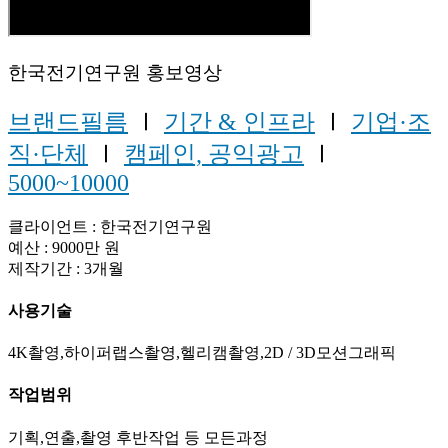
한국전기연구원 홍보영상
브랜드필름
Ⅰ
기간 & 인프라
Ⅰ
기업·조
직·단체
Ⅰ
캠페인, 공익광고
Ⅰ
5000~10000
클라이언트 : 한국전기연구원
예산 : 9000만 원
제작기간 : 3개월
사용기술
4K촬영,하이퍼랩스촬영,헬리캠촬영,2D / 3D모션그래픽
작업범위
기획,연출,촬영 후반작업 등 모든과정