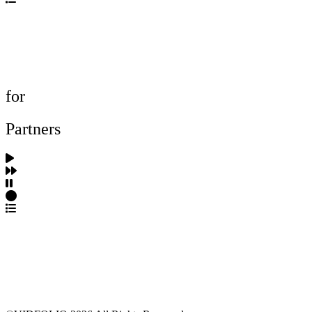
포트폴리오 탐색
제작사 탐색
프로젝트 등록
FAQ
for
Partners
파트너스 가입
포트폴리오 등록
프로필 수정
근황 업데이트
FAQ