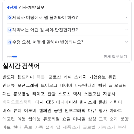
4단계
심사·계약 실무
제작사 미팅에서 뭘 물어봐야 하죠?
Q
계약서는 어떤 걸 써야 안전한가요?
Q
수정 요청, 어떻게 말해야 반영되나요?
Q
전체 질문 보기
실시간 검색어
반도체
웹드라마
휴롬
포토샵
커피
스케치
기업홍보
횟집
인터뷰
모션그래픽
브이로그
네이버
다큐멘터리
병원
ai
오프닝
패션
홍보영상
타이포
관광
스포츠
역사
스톱모션
자동차
비디오로스터리
티저
CES
애니메이션
회사소개
문화
캐릭터
버스
뷰티
어도비
캠페인
공연
인포그래픽
다큐
행사
아파트
예고편
여행
웹예능
튜토리얼
쇼릴
미니멀
삼성
교육
소개
분양
아트
현대
홍보
가족
설계
앱
제품 소개
글로벌
기능 소개
부산