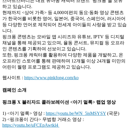
스마트스터디는 대표 유아동 캐릭터 브랜드 ‘핑크퐁’을 보유
하고 있습니다.
현재까지 <상어 가족> 등 4,000여편의 동요∙동화 영상 콘텐츠
가 한국어를 비롯한 영어, 일본어, 중국어, 스페인어, 러시아어
등 다양한 언어로 제작되어 전세계 아이들의 사랑을 받고 있습
니다.
핑크퐁 콘텐츠는 모바일 앱 시리즈와 유튜브, IPTV 등 디지털
채널을 통해 제공되고 있으며, 율동 콘서트, 뮤지컬 등 오프라
인 콘텐츠를 기획하여 선보이고 있습니다.
또한, 핑크퐁 캐릭터를 활용하여 다양한 제품을 개발하고, 온
오프라인 스토어를 통해 판매하며 12개월 이상 24개월 미만의
어린이 월령 프로그램도 제공하고 있습니다.
웹사이트 :
https://www.pinkfong.com/ko
캠페인 소개
핑크퐁 X 블리자드 콜라보레이션 <아기 멀록> 랩업 영상
1) <아기 멀록> 영상 :
https://youtu.be/WN_5isMSYSY
(국문)
2) <핑크퐁이 간다> 무법항 거래소 영상 :
https://youtu.be/uFCEpAwtkl4